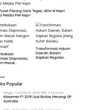
Pusat Pasang Garis Tegas, UKW di Kepri
s Melalui PWI Kepri
Transformasi Hukum
Daerah, Batam
erbukaan
Siapkan Regulasi
rmasi Diapresiasi,
Jelang KUHP Berlaku
am Masuk
gori Badan Publik
rmatif
ita Popular
Minggu, 17/03/2019 - 08:43 WIB
0 Komentar
Klasemen F1 2019 Usai Bottas Menangi GP
Australia