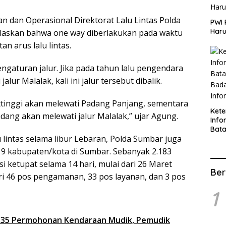
n dan Operasional Direktorat Lalu Lintas Polda
PWI 
Haru
laskan bahwa one way diberlakukan pada waktu
n arus lalu lintas.
ngaturan jalur. Jika pada tahun lalu pengendara
lur Malalak, kali ini jalur tersebut dibalik.
tinggi akan melewati Padang Panjang, sementara
Ket
dang akan melewati jalur Malalak,” ujar Agung.
Info
Bat
lintas selama libur Lebaran, Polda Sumbar juga
Kate
Info
19 kabupaten/kota di Sumbar. Sebanyak 2.183
 ketupat selama 14 hari, mulai dari 26 Maret
Ber
dari 46 pos pengamanan, 33 pos layanan, dan 3 pos
1
t 35 Permohonan Kendaraan Mudik, Pemudik