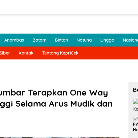
Anambas
Batam
Bintan
Natuna
Lingga
Nasion
Siber
Kontak
Tentang KepriCek
B
Sumbar Terapkan One Way
nggi Selama Arus Mudik dan
Se
PW
Ha