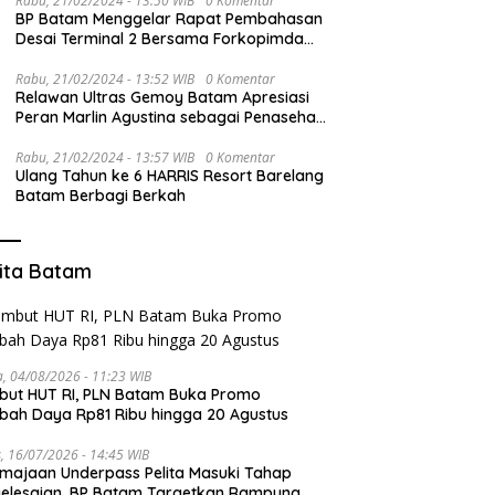
Rabu, 21/02/2024 - 13:50 WIB
0 Komentar
BP Batam Menggelar Rapat Pembahasan
Desai Terminal 2 Bersama Forkopimda
dan PT BIB
Rabu, 21/02/2024 - 13:52 WIB
0 Komentar
Relawan Ultras Gemoy Batam Apresiasi
Peran Marlin Agustina sebagai Penasehat
TKD Prabowo-Gibran Kepri
Rabu, 21/02/2024 - 13:57 WIB
0 Komentar
Ulang Tahun ke 6 HARRIS Resort Barelang
Batam Berbagi Berkah
ita Batam
a, 04/08/2026 - 11:23 WIB
ut HUT RI, PLN Batam Buka Promo
ah Daya Rp81 Ribu hingga 20 Agustus
, 16/07/2026 - 14:45 WIB
majaan Underpass Pelita Masuki Tahap
elesaian, BP Batam Targetkan Rampung