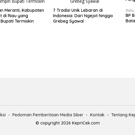
Akhi
n Meranti, Kabupaten
7 Tradisi Unik Lebaran di
Rabu,
BP 
t di Riau yang
Indonesia: Dari Ngejot hingga
Bata
 Bupati Termiskin
Grebeg Syawal
Dep
ksi
Pedoman Pemberitaan Media Siber
Kontak
Tentang Ke
© copyright 2026 KepriCek.com