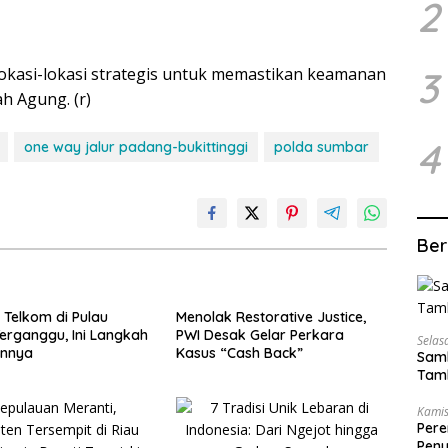
2
lokasi-lokasi strategis untuk memastikan keamanan
3
h Agung. (r)
4
one way jalur padang-bukittinggi
polda sumbar
Ber
 Telkom di Pulau
Menolak Restorative Justice,
erganggu, Ini Langkah
PWI Desak Gelar Perkara
Selas
annya
Kasus “Cash Back”
Samb
Tamb
Kamis
Pere
Peny