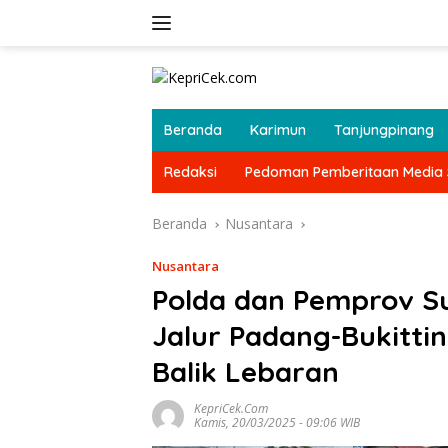
Langsung
ke
konten
Beranda
Karimun
Tanjungpinang
Redaksi
Pedoman Pemberitaan Media 
Beranda
Nusantara
Nusantara
Polda dan Pemprov 
Jalur Padang-Bukitti
Balik Lebaran
KepriCek.com
Kamis, 20/03/2025 - 09:06 WIB