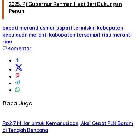
2025, Pj Gubernur Rahman Hadi Beri Dukungan
Penuh
bupati meranti asmar
bupati termiskin
kabupaten
kepulauan meranti
kabupaten tersempit riau
meranti
riau
Komentar
Baca Juga
Rp2,7 Miliar untuk Kemanusiaan, Aksi Cepat PLN Batam
di Tengah Bencana