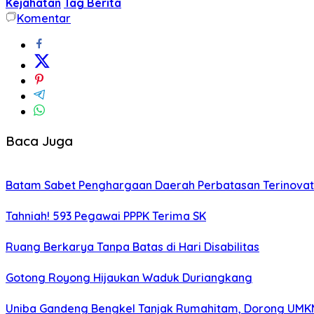
Kejahatan
Tag Berita
Komentar
Baca Juga
Batam Sabet Penghargaan Daerah Perbatasan Terinovati
Tahniah! 593 Pegawai PPPK Terima SK
Ruang Berkarya Tanpa Batas di Hari Disabilitas
Gotong Royong Hijaukan Waduk Duriangkang
Uniba Gandeng Bengkel Tanjak Rumahitam, Dorong UMKM