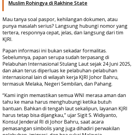
Muslim Rohingya di Rakhine State
Mau tanya soal paspor, kehilangan dokumen, atau
punya masalah serius? Langsung hubungi nomor yang
tertera, responnya cepat, jelas, dan langsung dari tim
KJRI.
Papan informasi ini bukan sekadar formalitas.
Sebelumnya, papan serupa sudah terpasang di
Pelabuhan Internasional Stulang Laut
sejak 24 Juni 2025,
dan akan terus diperluas ke pelabuhan-pelabuhan
internasional lain di wilayah kerja KJRI Johor Bahru,
termasuk
Melaka, Negeri Sembilan, dan Pahang
.
“Kami ingin memastikan semua WNI merasa aman dan
tahu ke mana harus menghubungi ketika butuh
bantuan. Bahkan di tengah laut sekalipun, layanan KJRI
harus tetap bisa dijangkau,” ujar
Sigit S. Widiyanto
,
Konsul Jenderal RI di Johor Bahru, saat acara
pemasangan simbolis yang juga dihadiri perwakilan
pelabuhan, imigrasi, dan bea cukai Malaysia.