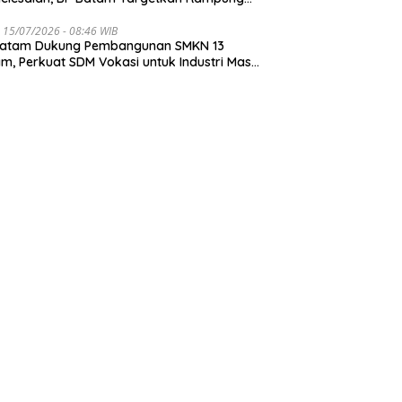
r Juli 2026
 15/07/2026 - 08:46 WIB
Batam Dukung Pembangunan SMKN 13
m, Perkuat SDM Vokasi untuk Industri Masa
an