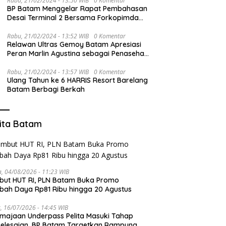
Rabu, 21/02/2024 - 13:50 WIB
0 Komentar
BP Batam Menggelar Rapat Pembahasan
Desai Terminal 2 Bersama Forkopimda
dan PT BIB
Rabu, 21/02/2024 - 13:52 WIB
0 Komentar
Relawan Ultras Gemoy Batam Apresiasi
Peran Marlin Agustina sebagai Penasehat
TKD Prabowo-Gibran Kepri
Rabu, 21/02/2024 - 13:57 WIB
0 Komentar
Ulang Tahun ke 6 HARRIS Resort Barelang
Batam Berbagi Berkah
ita Batam
a, 04/08/2026 - 11:23 WIB
ut HUT RI, PLN Batam Buka Promo
ah Daya Rp81 Ribu hingga 20 Agustus
, 16/07/2026 - 14:45 WIB
majaan Underpass Pelita Masuki Tahap
elesaian, BP Batam Targetkan Rampung