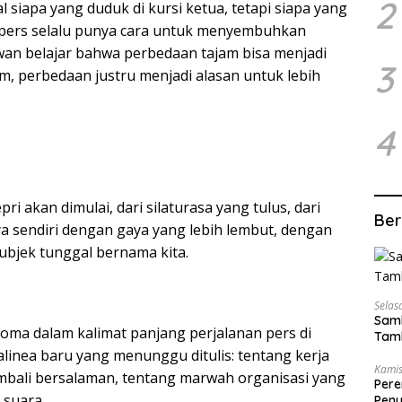
2
 siapa yang duduk di kursi ketua, tetapi siapa yang
 pers selalu punya cara untuk menyembuhkan
tawan belajar bahwa perbedaan tajam bisa menjadi
3
m, perbedaan justru menjadi alasan untuk lebih
4
pri akan dimulai, dari
silaturasa
yang tulus, dari
Ber
a sendiri dengan gaya yang lebih lembut, dengan
 subjek tunggal bernama
kita
.
Selas
Samb
koma dalam kalimat panjang perjalanan pers di
Tamb
alinea baru yang menunggu ditulis: tentang kerja
Kamis
bali bersalaman, tentang marwah organisasi yang
Pere
 suara.
Peny