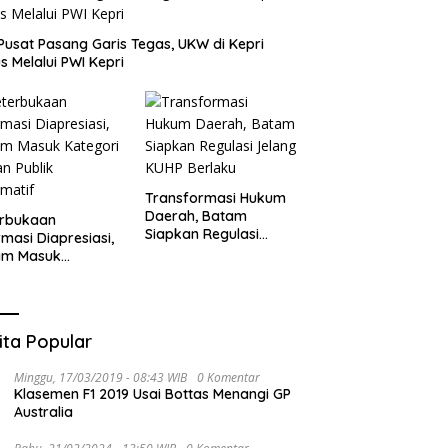
Pusat Pasang Garis Tegas, UKW di Kepri
s Melalui PWI Kepri
Transformasi Hukum
Daerah, Batam
erbukaan
Siapkan Regulasi
rmasi Diapresiasi,
Jelang KUHP Berlaku
am Masuk
gori Badan Publik
rmatif
ita Popular
Minggu, 17/03/2019 - 08:43 WIB
0 Komentar
Klasemen F1 2019 Usai Bottas Menangi GP
Australia