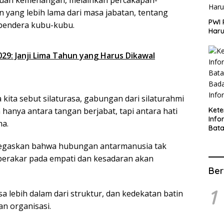
eluan kemenangan, melainkan percakapan-
n yang lebih lama dari masa jabatan, tentang
PWI 
i bendera kubu-kubu.
Haru
9: Janji Lima Tahun yang Harus Dikawal
a kita sebut
silaturasa
, gabungan dari
silaturahmi
Ket
hanya antara tangan berjabat, tapi antara hati
Info
ma.
Bat
Kate
gaskan bahwa hubungan antarmanusia tak
Info
i berakar pada empati dan kesadaran akan
Ber
1
 lebih dalam dari struktur, dan kedekatan batin
an organisasi.