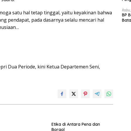
Akhi
Rabu,
oga satu hal tetap tinggal, yaitu keyakinan bahwa
BP 
ng pendapat, pada dasarnya selalu mencari hal
Bata
Dep
nusiaan…
i Dua Periode, kini Ketua Departemen Seni,
Etika di Antara Pena dan
Borgol