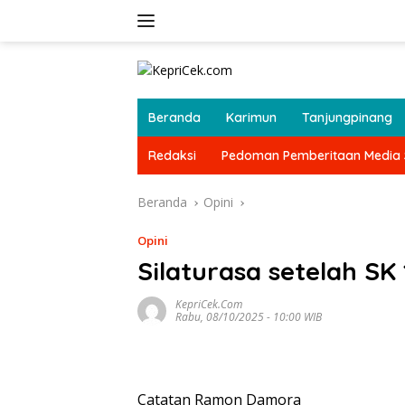
Langsung
ke
konten
Beranda
Karimun
Tanjungpinang
Redaksi
Pedoman Pemberitaan Media 
Beranda
Opini
Opini
Silaturasa setelah SK 
KepriCek.com
Rabu, 08/10/2025 - 10:00 WIB
Catatan Ramon Damora