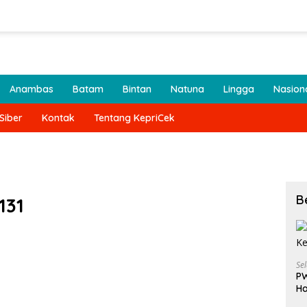
Anambas
Batam
Bintan
Natuna
Lingga
Nasion
Siber
Kontak
Tentang KepriCek
B
131
Se
PW
Ha