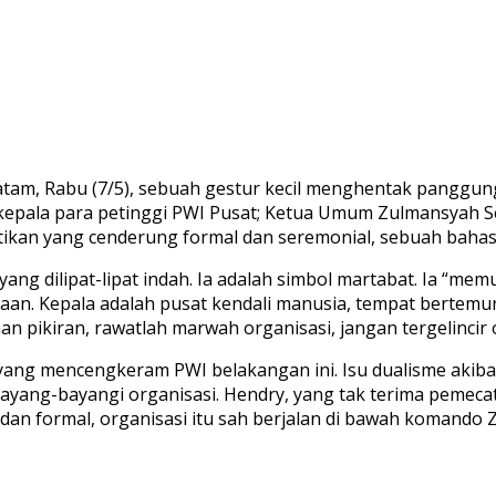
Batam, Rabu (7/5), sebuah gestur kecil menghentak panggu
epala para petinggi PWI Pusat; Ketua Umum Zulmansyah S
antikan yang cenderung formal dan seremonial, sebuah baha
ang dilipat-lipat indah. Ia adalah simbol martabat. Ia “me
aan. Kepala adalah pusat kendali manusia, tempat bertemunya
an pikiran, rawatlah marwah organisasi, jangan tergelincir 
rnal yang mencengkeram PWI belakangan ini. Isu dualisme 
yang-bayangi organisasi. Hendry, yang tak terima pemeca
dan formal, organisasi itu sah berjalan di bawah komando 