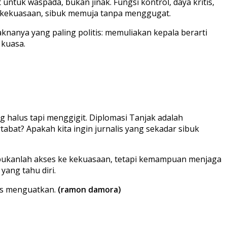
 untuk waspada, bukan jinak. Fungsi kontrol, daya kritis,
ak kekuasaan, sibuk memuja tanpa menggugat.
knanya yang paling politis: memuliakan kepala berarti
 kuasa.
ng halus tapi menggigit. Diplomasi Tanjak adalah
abat? Apakah kita ingin jurnalis yang sekadar sibuk
rs bukanlah akses ke kekuasaan, tetapi kemampuan menjaga
yang tahu diri.
gus menguatkan.
(ramon damora)