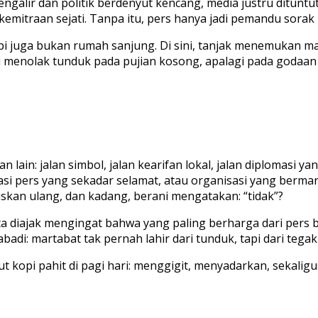
ngalir dan politik berdenyut kencang, media justru dituntut
 kemitraan sejati. Tanpa itu, pers hanya jadi pemandu sor
tapi juga bukan rumah sanjung. Di sini, tanjak menemukan ma
i menolak tunduk pada pujian kosong, apalagi pada godaan
lain: jalan simbol, jalan kearifan lokal, jalan diplomasi ya
si pers yang sekadar selamat, atau organisasi yang bermart
skan ulang, dan kadang, berani mengatakan: “tidak”?
kita diajak mengingat bahwa yang paling berharga dari pe
badi: martabat tak pernah lahir dari tunduk, tapi dari tegak 
ut kopi pahit di pagi hari: menggigit, menyadarkan, sekali