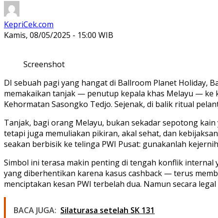
KepriCek.com
Kamis, 08/05/2025 - 15:00 WIB
Screenshot
DI sebuah pagi yang hangat di Ballroom Planet Holiday, 
memakaikan
tanjak
— penutup kepala khas Melayu — ke k
Kehormatan Sasongko Tedjo. Sejenak, di balik ritual pel
Tanjak, bagi orang Melayu, bukan sekadar sepotong kain y
tetapi juga memuliakan pikiran, akal sehat, dan kebijaksan
seakan berbisik ke telinga PWI Pusat: gunakanlah kejernih
Simbol ini terasa makin penting di tengah konflik inte
yang diberhentikan karena kasus cashback — terus memba
menciptakan kesan PWI terbelah dua. Namun secara legal 
BACA JUGA:
Silaturasa setelah SK 131