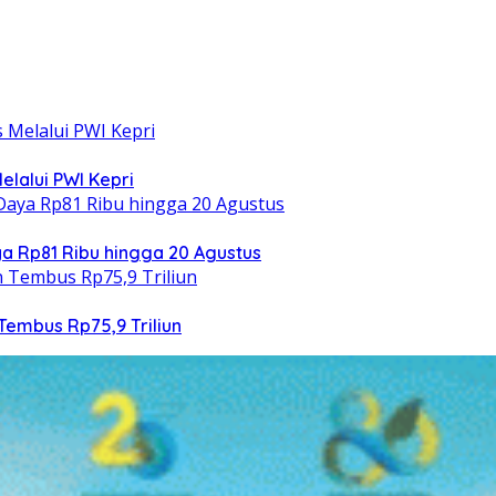
elalui PWI Kepri
 Rp81 Ribu hingga 20 Agustus
Tembus Rp75,9 Triliun