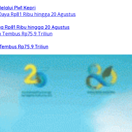
elalui PWI Kepri
 Rp81 Ribu hingga 20 Agustus
Tembus Rp75,9 Triliun