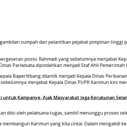
ambilan sumpah dan pelantikan pejabat pimpinan tinggi pr
pergeseran posisi. Rahmadi yang sebelumnya menjabat Kepa
Dinas Pariwisata dipindahkan menjadi Staf Ahli Pemerintah
epala Baperlitbang dilantik menjadi Kepala Dinas Perikan
sebelumnya menjabat Kepala Dinas PUPR Karimun kini mend
i untuk Kampanye, Ajak Masyarakat Jaga Kerukunan Selam
 diisi oleh pelaksana tugas, sambil menunggu proses selek
ma membangun Karimun yang kita cintai. Dalam mengabdi ke