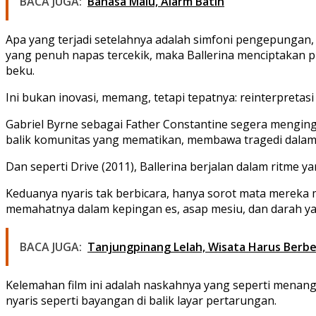
BACA JUGA:
Bahasa Malu, Alarm Batin
Apa yang terjadi setelahnya adalah simfoni pengepungan,
yang penuh napas tercekik, maka
Ballerina
menciptakan pu
beku.
Ini bukan inovasi, memang, tetapi tepatnya: reinterpretas
Gabriel Byrne
sebagai
Father Constantine
segera mengingat
balik komunitas yang mematikan, membawa tragedi dalam 
Dan seperti
Drive
(2011),
Ballerina
berjalan dalam ritme ya
Keduanya nyaris tak berbicara, hanya sorot mata mereka 
memahatnya dalam kepingan es, asap mesiu, dan darah ya
BACA JUGA:
Tanjungpinang Lelah, Wisata Harus Berb
Kelemahan film ini adalah naskahnya yang seperti menan
nyaris seperti bayangan di balik layar pertarungan.