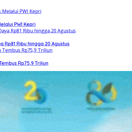
elalui PWI Kepri
 Rp81 Ribu hingga 20 Agustus
Tembus Rp75,9 Triliun