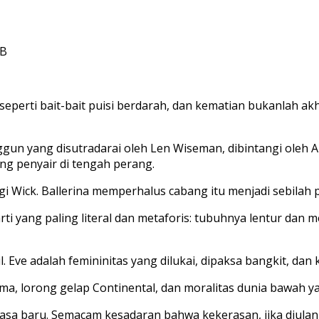
IB
seperti bait-bait puisi berdarah, dan kematian bukanlah akh
nggun yang disutradarai oleh
Len Wiseman
, dibintangi oleh
A
g penyair di tengah perang.
 Wick. Ballerina memperhalus cabang itu menjadi sebilah p
ti yang paling literal dan metaforis: tubuhnya lentur dan 
il. Eve adalah femininitas yang dilukai, dipaksa bangkit, d
ma, lorong gelap Continental, dan moralitas dunia bawah ya
rasa baru. Semacam kesadaran bahwa kekerasan, jika diulang