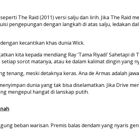
 seperti
The Raid
(2011) versi salju dan lirih. Jika
The Raid
mem
isi pengepungan dengan langkah di atas salju, ledakan da
i dengan kecantikan khas dunia Wick.
kan kita kepada mendiang Ray ‘Tama Riyadi’ Sahetapi di Th
setiap sorot matanya, atau ke dalam kalimat dingin yang 
ng tenang, meski detaknya keras. Ana de Armas adalah jawa
menyimpan dunia yang tak bisa diselamatkan. Jika
Drive
mem
ng mengepul hangat di lanskap putih.
enah
ggung beban warisan. Premis balas dendam yang nyaris gen