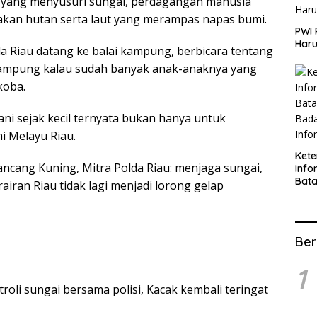
 yang menyusuri sungai, perdagangan manusia
akan hutan serta laut yang merampas napas bumi.
PWI 
Haru
da Riau datang ke balai kampung, berbicara tentang
 kampung kalau sudah banyak anak-anaknya yang
koba.
alani sejak kecil ternyata bukan hanya untuk
i Melayu Riau.
Ket
ncang Kuning, Mitra Polda Riau: menjaga sungai,
Info
Bat
airan Riau tidak lagi menjadi lorong gelap
Kate
Info
Ber
1
roli sungai bersama polisi, Kacak kembali teringat