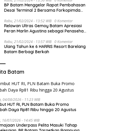
Rabu, 21/02/2024 - 13:50 WIB
0 Komentar
BP Batam Menggelar Rapat Pembahasan
Desai Terminal 2 Bersama Forkopimda
dan PT BIB
Rabu, 21/02/2024 - 13:52 WIB
0 Komentar
Relawan Ultras Gemoy Batam Apresiasi
Peran Marlin Agustina sebagai Penasehat
TKD Prabowo-Gibran Kepri
Rabu, 21/02/2024 - 13:57 WIB
0 Komentar
Ulang Tahun ke 6 HARRIS Resort Barelang
Batam Berbagi Berkah
ita Batam
a, 04/08/2026 - 11:23 WIB
ut HUT RI, PLN Batam Buka Promo
ah Daya Rp81 Ribu hingga 20 Agustus
, 16/07/2026 - 14:45 WIB
majaan Underpass Pelita Masuki Tahap
elesaian, BP Batam Targetkan Rampung