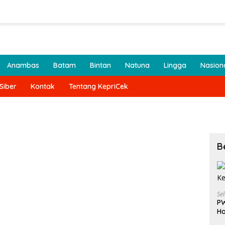
Anambas
Batam
Bintan
Natuna
Lingga
Nasion
Siber
Kontak
Tentang KepriCek
B
Se
PW
Ha