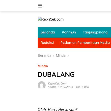
Langsung
ke
konten
Beranda
Karimun
Tanjungpinang
Redaksi
Pedoman Pemberitaan Media 
Beranda
Minda
Minda
DUBALANG
KepriCek.com
Sabtu, 13/09/2025 - 16:37 WIB
Oleh: Herry Heryawan
*