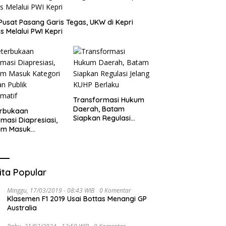
Pusat Pasang Garis Tegas, UKW di Kepri
s Melalui PWI Kepri
Transformasi Hukum
Daerah, Batam
erbukaan
Siapkan Regulasi
rmasi Diapresiasi,
Jelang KUHP Berlaku
am Masuk
gori Badan Publik
rmatif
ita Popular
Minggu, 17/03/2019 - 08:43 WIB
0 Komentar
Klasemen F1 2019 Usai Bottas Menangi GP
Australia