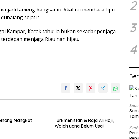
2
enjadi tameng bangsamu. Akalmu membaca tipu
dubalang sejati.”
3
gai Kampar, Kacak tahu: ia bukan sekadar penjaga
terdepan menjaga Riau nan hijau.
4
Ber
Selas
Samb
Tamb
pinang Mangkat
Turkmenistan & Raja Ali Haji,
Wajah yang Belum Usai
Kamis
Pere
Peny