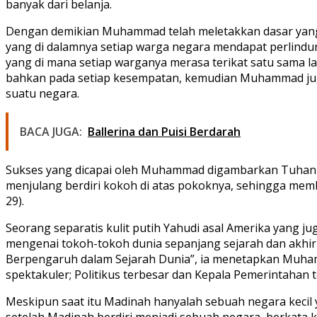
banyak dari belanja.
Dengan demikian Muhammad telah meletakkan dasar yang k
yang di dalamnya setiap warga negara mendapat perlindu
yang di mana setiap warganya merasa terikat satu sama lai
bahkan pada setiap kesempatan, kemudian Muhammad ju
suatu negara.
BACA JUGA:
Ballerina dan Puisi Berdarah
Sukses yang dicapai oleh Muhammad digambarkan Tuhan d
menjulang berdiri kokoh di atas pokoknya, sehingga mem
29).
Seorang separatis kulit putih Yahudi asal Amerika yang ju
mengenai tokoh-tokoh dunia sepanjang sejarah dan akhir
Berpengaruh dalam Sejarah Dunia”, ia menetapkan Muhamm
spektakuler; Politikus terbesar dan Kepala Pemerintahan 
Meskipun saat itu Madinah hanyalah sebuah negara kecil y
setelah Madinah berdiri menjadi sebuah negara, berkata 