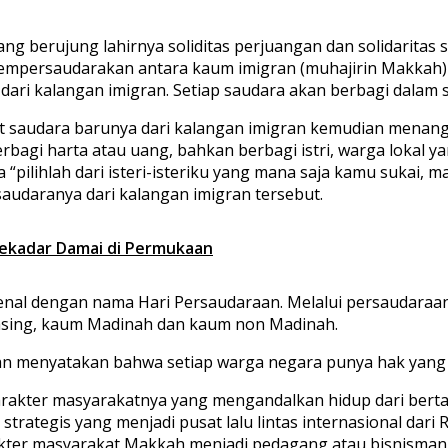
g berujung lahirnya soliditas perjuangan dan solidaritas 
mpersaudarakan antara kaum imigran (muhajirin Makkah) 
a dari kalangan imigran. Setiap saudara akan berbagi dalam
kat saudara barunya dari kalangan imigran kemudian mena
agi harta atau uang, bahkan berbagi istri, warga lokal yang
 “pilihlah dari isteri-isteriku yang mana saja kamu sukai,
audaranya dari kalangan imigran tersebut.
ekadar Damai di Permukaan
nal dengan nama Hari Persaudaraan. Melalui persaudaraan
sing, kaum Madinah dan kaum non Madinah.
n menyatakan bahwa setiap warga negara punya hak yang s
akter masyarakatnya yang mengandalkan hidup dari bertan
strategis yang menjadi pusat lalu lintas internasional dar
kter masyarakat Makkah menjadi pedagang atau bisnisman