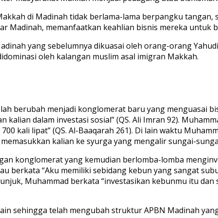
akkah di Madinah tidak berlama-lama berpangku tangan, s
sar Madinah, memanfaatkan keahlian bisnis mereka untuk b
adinah yang sebelumnya dikuasai oleh orang-orang Yahudi,
didominasi oleh kalangan muslim asal imigran Makkah.
telah berubah menjadi konglomerat baru yang menguasai bi
lian dalam investasi sosial” (QS. Ali Imran 92). Muhammad 
kali lipat” (QS. Al-Baaqarah 261). Di lain waktu Muhammad
kan memasukkan kalian ke syurga yang mengalir sungai-sunga
an konglomerat yang kemudian berlomba-lomba menginves
eliau berkata “Aku memiliki sebidang kebun yang sangat s
 petunjuk, Muhammad berkata “investasikan kebunmu itu dan 
lain sehingga telah mengubah struktur APBN Madinah yang s