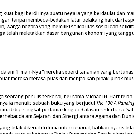
uat bagi berdirinya suatu negara yang berdaulat dan mand
ngan tanpa membeda-bedakan latar belakang baik dari aspe
n, warga negara yang memiliki solidaritas sosial dan solidi
ga telah meletakkan dasar bangunan ekonomi yang tangg
alam firman-Nya “mereka seperti tanaman yang bertunas l
buat mereka merasa puas dan menjadikan pihak-pihak musuh
ga seorang penulis terkenal, bernama Michael H. Hart telah
nya ia menulis sebuah buku yang berjudul
The 100 A Ranking 
ad di peringkat pertama dengan 3 alasan sederhana: Satu
terhebat dalam Sejarah; dan Sinergi antara Agama dan Dunia
ang tidak dikenal di dunia internasional, bahkan nyaris t
kepada para sahabatnya “kelak Rumawi dan Persia akan jatu