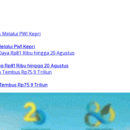
elalui PWI Kepri
 Rp81 Ribu hingga 20 Agustus
Tembus Rp75,9 Triliun