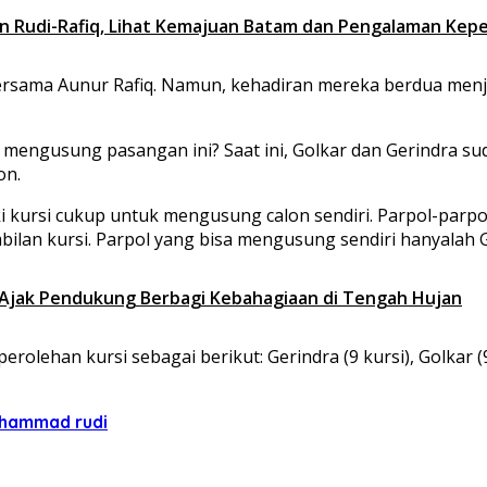
n Rudi-Rafiq, Lihat Kemajuan Batam dan Pengalaman Kep
bersama Aunur Rafiq. Namun, kehadiran mereka berdua menj
 mengusung pasangan ini? Saat ini, Golkar dan Gerindra sud
on.
ki kursi cukup untuk mengusung calon sendiri. Parpol-parpol
ilan kursi. Parpol yang bisa mengusung sendiri hanyalah G
, Ajak Pendukung Berbagi Kebahagiaan di Tengah Hujan
olehan kursi sebagai berikut: Gerindra (9 kursi), Golkar (9),
uhammad rudi