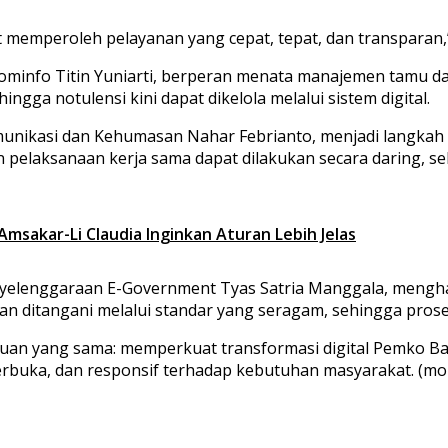
t memperoleh pelayanan yang cepat, tepat, dan transparan,”
minfo Titin Yuniarti, berperan menata manajemen tamu dan r
gga notulensi kini dapat dikelola melalui sistem digital.
unikasi dan Kehumasan Nahar Febrianto, menjadi langkah ma
 pelaksanaan kerja sama dapat dilakukan secara daring, se
Amsakar-Li Claudia Inginkan Aturan Lebih Jelas
enyelenggaraan E-Government Tyas Satria Manggala, mengha
an ditangani melalui standar yang seragam, sehingga prose
ujuan yang sama: memperkuat transformasi digital Pemko Bat
rbuka, dan responsif terhadap kebutuhan masyarakat. (mo