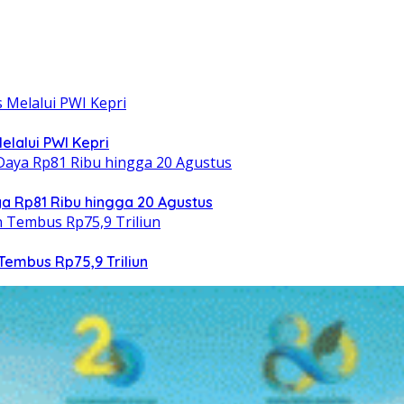
elalui PWI Kepri
 Rp81 Ribu hingga 20 Agustus
Tembus Rp75,9 Triliun