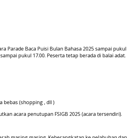
acara Parade Baca Puisi Bulan Bahasa 2025 sampai pukul
ampai pukul 17.00. Peserta tetap berada di balai adat.
 bebas (shopping , dll )
tkan acara penutupan FSIGB 2025 (acara tersendiri).
 daerah masing masing. Keberangkatan ke pelabuhan dan