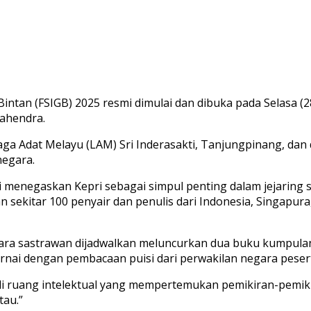
ntan (FSIGB) 2025 resmi dimulai dan dibuka pada Selasa (
Mahendra.
 Adat Melayu (LAM) Sri Inderasakti, Tanjungpinang, dan 
negara.
li menegaskan Kepri sebagai simpul penting dalam jejaring
ekitar 100 penyair dan penulis dari Indonesia, Singapura,
 sastrawan dijadwalkan meluncurkan dua buku kumpulan pui
iwarnai dengan pembacaan puisi dari perwakilan negara pes
di ruang intelektual yang mempertemukan pemikiran-pemik
tau.”