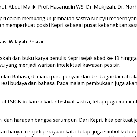
f. Abdul Malik, Prof. Hasanudin WS, Dr. Mukjizah, Dr. Norh
ri dalam membangun jembatan sastra Melayu modern yang ta
kan memperkuat posisi Kepri sebagai pusat kebangkitan sas
si Wilayah Pesisir
ah dan buku karya penulis Kepri sejak abad ke-19 hingga e
ayu yang menjadi warisan intelektual kawasan pesisir.
Bulan Bahasa, di mana para penyair dari berbagai daerah 
esi budaya dan bahasa. Pada malam pembukaan juga akan
ebut FSIGB bukan sekadar festival sastra, tetapi juga mo
 dan harapan bangsa serumpun. Dari Kepri, kita perkuat je
an hanya menjadi perayaan kata, tetapi juga simbol kol