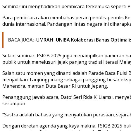
Seminar ini menghadirkan pembicara terkemuka seperti Pro
Para pembicara akan membahas peran penulis-penulis Kep
dunia internasional. Pandangan lintas negara ini diharap
BACA JUGA:
UMRAH–UNIBA Kolaborasi Bahas Optimalisa
Selain seminar, FSIGB 2025 juga menampilkan pameran nask
publik untuk menelusuri jejak panjang tradisi literasi Mel
Salah satu momen yang dinanti adalah Parade Baca Puisi 
menjadikan Tanjungpinang sebagai panggung besar ekspr
Mahendra, mantan Duta Besar RI untuk Jepang.
Penanggung jawab acara, Dato’ Seri Rida K. Liamsi, meny
serumpun.
“Sastra adalah bahasa yang menyatukan perasaan, sejarah,
Dengan deretan agenda yang kaya makna, FSIGB 2025 buk