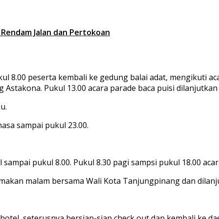
r Rendam Jalan dan Pertokoan
ukul 8.00 peserta kembali ke gedung balai adat, mengikuti 
Astakona. Pukul 13.00 acara parade baca puisi dilanjutkan s
u.
hasa sampai pukul 23.00.
 sampai pukul 8.00. Pukul 8.30 pagi sampsi pukul 18.00 acara
k makan malam bersama Wali Kota Tanjungpinang dan dilanju
i hotel, seterusnya bersiap-siap check out dan kembali ke