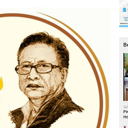
B
Se
PW
Ha