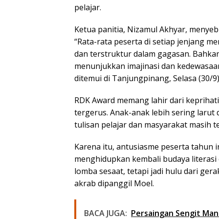
pelajar.
Ketua panitia,
Nizamul Akhyar
, menyeb
“Rata-rata peserta di setiap jenjang
dan terstruktur dalam gagasan. Bahkan
menunjukkan imajinasi dan kedewasaan 
ditemui di Tanjungpinang, Selasa (30/9
RDK Award memang lahir dari keprihatin
tergerus. Anak-anak lebih sering larut
tulisan pelajar dan masyarakat masih t
Karena itu, antusiasme peserta tahun in
menghidupkan kembali budaya literasi 
lomba sesaat, tetapi jadi hulu dari ger
akrab dipanggil Moel.
BACA JUGA:
Persaingan Sengit Mant