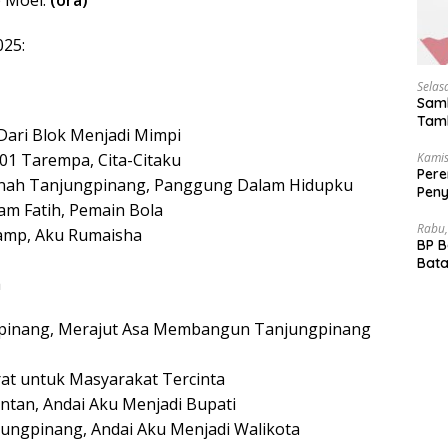
p Moel.
(ora)
025:
Selas
Samb
Tamb
, Dari Blok Menjadi Mimpi
Kamis
001 Tarempa, Cita-Citaku
Pere
adinah Tanjungpinang, Panggung Dalam Hidupku
Peny
am Fatih, Pemain Bola
Akhi
Rabu,
Camp, Aku Rumaisha
BP 
Bata
Dep
a
gpinang, Merajut Asa Membangun Tanjungpinang
urat untuk Masyarakat Tercinta
ntan, Andai Aku Menjadi Bupati
ungpinang, Andai Aku Menjadi Walikota