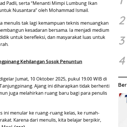
1
 Padli, serta
“Menanti Mimpi Lumbung Ikan
 untuk Nusantara”
oleh Mohammad Ismail.
2
a menulis tak lagi kemampuan teknis menuangkan
g membangun kesadaran bersama. Ia menjadi medium
3
dik untuk berefleksi, dan masyarakat luas untuk
rah.
4
ungpinang Kehilangan Sosok Penuntun
digelar
Jumat, 10 Oktober 2025, pukul 19.00 WIB
di
Ber
 Tanjungpinang
. Ajang ini diharapkan tidak berhenti
un juga melahirkan ruang baru bagi para penulis
 ini menular ke ruang-ruang kelas, ke rumah-
kat. Karena dari menulis, kita belajar berpikir,