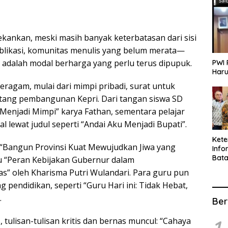
kankan, meski masih banyak keterbatasan dari sisi
likasi, komunitas menulis yang belum merata—
adalah modal berharga yang perlu terus dipupuk.
PWI 
Haru
agam, mulai dari mimpi pribadi, surat untuk
tang pembangunan Kepri. Dari tangan siswa SD
 Menjadi Mimpi”
karya Fathan, sementara pelajar
l lewat judul seperti
“Andai Aku Menjadi Bupati”
.
Ket
“Bangun Provinsi Kuat Mewujudkan Jiwa yang
Info
Bat
au
“Peran Kebijakan Gubernur dalam
Kate
as”
oleh Kharisma Putri Wulandari. Para guru pun
Info
ng pendidikan, seperti
“Guru Hari ini: Tidak Hebat,
.
Ber
 tulisan-tulisan kritis dan bernas muncul:
“Cahaya