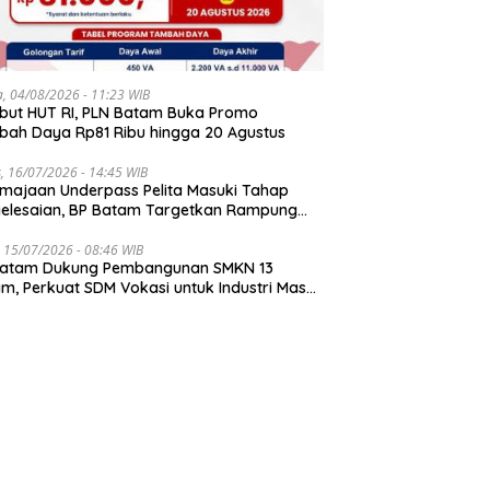
a, 04/08/2026 - 11:23 WIB
ut HUT RI, PLN Batam Buka Promo
ah Daya Rp81 Ribu hingga 20 Agustus
, 16/07/2026 - 14:45 WIB
majaan Underpass Pelita Masuki Tahap
elesaian, BP Batam Targetkan Rampung
r Juli 2026
 15/07/2026 - 08:46 WIB
Batam Dukung Pembangunan SMKN 13
m, Perkuat SDM Vokasi untuk Industri Masa
an