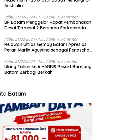
Klasemen F1 2019 Usai Bottas Menangi GP
Australia
Rabu, 21/02/2024 - 13:50 WIB
0 Komentar
BP Batam Menggelar Rapat Pembahasan
Desai Terminal 2 Bersama Forkopimda
dan PT BIB
Rabu, 21/02/2024 - 13:52 WIB
0 Komentar
Relawan Ultras Gemoy Batam Apresiasi
Peran Marlin Agustina sebagai Penasehat
TKD Prabowo-Gibran Kepri
Rabu, 21/02/2024 - 13:57 WIB
0 Komentar
Ulang Tahun ke 6 HARRIS Resort Barelang
Batam Berbagi Berkah
ita Batam