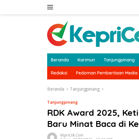
Langsung
ke
konten
Beranda
Karimun
Tanjungpinang
Redaksi
Pedoman Pemberitaan Media 
Beranda
Tanjungpinang
Tanjungpinang
RDK Award 2025, Keti
Baru Minat Baca di Ke
KepriCek.com