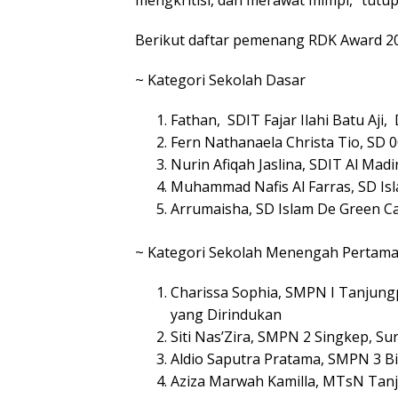
mengkritisi, dan merawat mimpi,” tutu
Berikut daftar pemenang RDK Award 2
~ Kategori Sekolah Dasar
Fathan, SDIT Fajar Ilahi Batu Aji
Fern Nathanaela Christa Tio, SD 
Nurin Afiqah Jaslina, SDIT Al M
Muhammad Nafis Al Farras, SD Isl
Arrumaisha, SD Islam De Green 
~ Kategori Sekolah Menengah Pertam
Charissa Sophia, SMPN I Tanjun
yang Dirindukan
Siti Nas’Zira, SMPN 2 Singkep, S
Aldio Saputra Pratama, SMPN 3 Bi
Aziza Marwah Kamilla, MTsN Tanj