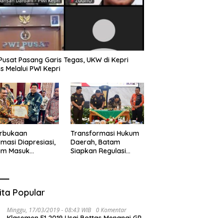
Pusat Pasang Garis Tegas, UKW di Kepri
s Melalui PWI Kepri
erbukaan
Transformasi Hukum
rmasi Diapresiasi,
Daerah, Batam
am Masuk
Siapkan Regulasi
gori Badan Publik
Jelang KUHP Berlaku
rmatif
ita Popular
Minggu, 17/03/2019 - 08:43 WIB
0 Komentar