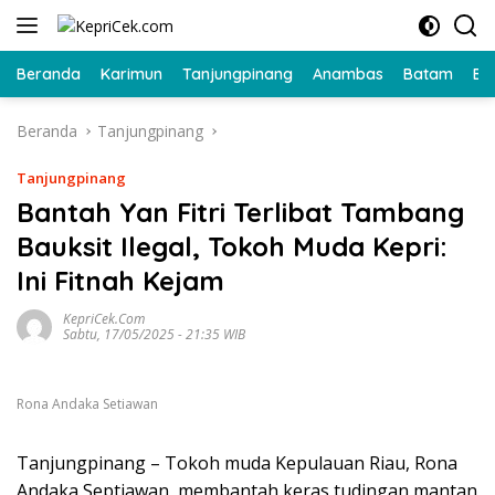
Langsung
ke
konten
Beranda
Karimun
Tanjungpinang
Anambas
Batam
Bi
Beranda
Tanjungpinang
Tanjungpinang
Bantah Yan Fitri Terlibat Tambang
Bauksit Ilegal, Tokoh Muda Kepri:
Ini Fitnah Kejam
KepriCek.com
Sabtu, 17/05/2025 - 21:35 WIB
Rona Andaka Setiawan
Tanjungpinang
– Tokoh muda Kepulauan Riau, Rona
Andaka Septiawan, membantah keras tudingan mantan