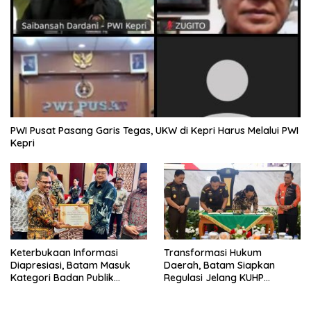
PWI Pusat Pasang Garis Tegas, UKW di Kepri Harus Melalui PWI
Kepri
Keterbukaan Informasi
Transformasi Hukum
Diapresiasi, Batam Masuk
Daerah, Batam Siapkan
Kategori Badan Publik
Regulasi Jelang KUHP
Informatif
Berlaku