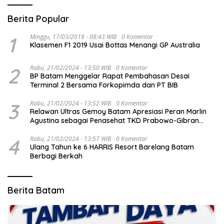
Berita Popular
1
Minggu, 17/03/2019 - 08:43 WIB
0 Komentar
Klasemen F1 2019 Usai Bottas Menangi GP Australia
2
Rabu, 21/02/2024 - 13:50 WIB
0 Komentar
BP Batam Menggelar Rapat Pembahasan Desai
Terminal 2 Bersama Forkopimda dan PT BIB
3
Rabu, 21/02/2024 - 13:52 WIB
0 Komentar
Relawan Ultras Gemoy Batam Apresiasi Peran Marlin
Agustina sebagai Penasehat TKD Prabowo-Gibran
Kepri
4
Rabu, 21/02/2024 - 13:57 WIB
0 Komentar
Ulang Tahun ke 6 HARRIS Resort Barelang Batam
Berbagi Berkah
Berita Batam