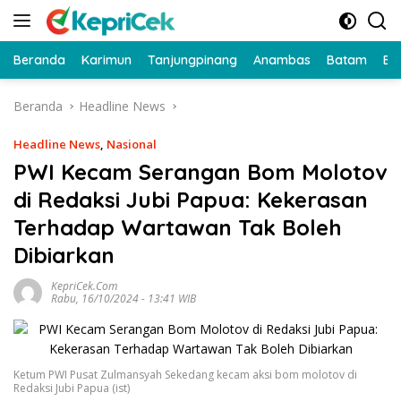
Langsung
ke
konten
Beranda
Karimun
Tanjungpinang
Anambas
Batam
Bi
Beranda
Headline News
Headline News
,
Nasional
PWI Kecam Serangan Bom Molotov
di Redaksi Jubi Papua: Kekerasan
Terhadap Wartawan Tak Boleh
Dibiarkan
KepriCek.com
Rabu, 16/10/2024 - 13:41 WIB
Ketum PWI Pusat Zulmansyah Sekedang kecam aksi bom molotov di
Redaksi Jubi Papua (ist)