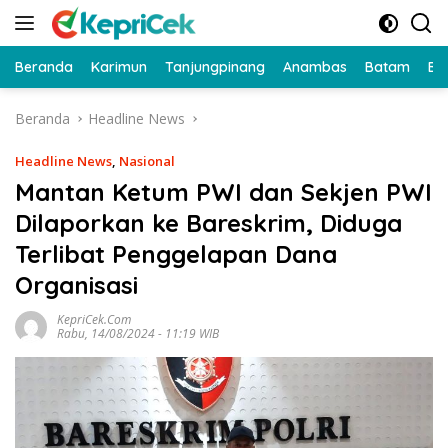
Langsung
ke
konten
Beranda
Karimun
Tanjungpinang
Anambas
Batam
Bi
Beranda
Headline News
Headline News
,
Nasional
Mantan Ketum PWI dan Sekjen PWI
Dilaporkan ke Bareskrim, Diduga
Terlibat Penggelapan Dana
Organisasi
KepriCek.com
Rabu, 14/08/2024 - 11:19 WIB