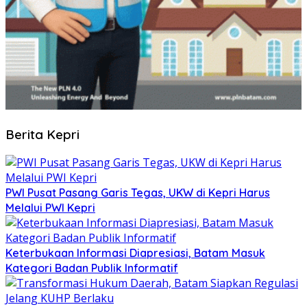
Berita Kepri
PWI Pusat Pasang Garis Tegas, UKW di Kepri Harus
Melalui PWI Kepri
Keterbukaan Informasi Diapresiasi, Batam Masuk
Kategori Badan Publik Informatif