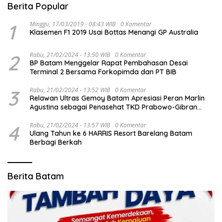
Berita Popular
1
Minggu, 17/03/2019 - 08:43 WIB
0 Komentar
Klasemen F1 2019 Usai Bottas Menangi GP Australia
2
Rabu, 21/02/2024 - 13:50 WIB
0 Komentar
BP Batam Menggelar Rapat Pembahasan Desai
Terminal 2 Bersama Forkopimda dan PT BIB
3
Rabu, 21/02/2024 - 13:52 WIB
0 Komentar
Relawan Ultras Gemoy Batam Apresiasi Peran Marlin
Agustina sebagai Penasehat TKD Prabowo-Gibran
Kepri
4
Rabu, 21/02/2024 - 13:57 WIB
0 Komentar
Ulang Tahun ke 6 HARRIS Resort Barelang Batam
Berbagi Berkah
Berita Batam