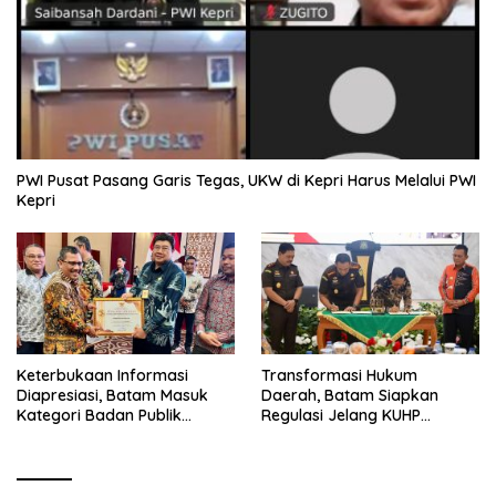
PWI Pusat Pasang Garis Tegas, UKW di Kepri Harus Melalui PWI
Kepri
Keterbukaan Informasi
Transformasi Hukum
Diapresiasi, Batam Masuk
Daerah, Batam Siapkan
Kategori Badan Publik
Regulasi Jelang KUHP
Informatif
Berlaku