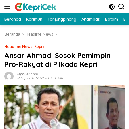
Langsung
ke
konten
Beranda
Karimun
Tanjungpinang
Anambas
Batam
Bi
Beranda
Headline News
Headline News
,
Kepri
Ansar Ahmad: Sosok Pemimpin
Pro-Rakyat di Pilkada Kepri
KepriCek.com
Rabu, 23/10/2024 - 10:51 WIB