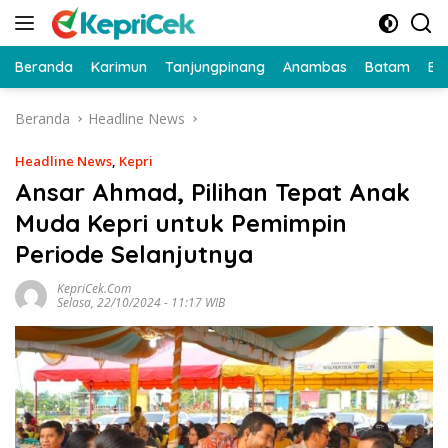
Langsung
ke
konten
Beranda
Karimun
Tanjungpinang
Anambas
Batam
Bi
Beranda
Headline News
Headline News
,
Kepri
Ansar Ahmad, Pilihan Tepat Anak
Muda Kepri untuk Pemimpin
Periode Selanjutnya
KepriCek.com
Selasa, 22/10/2024 - 11:17 WIB