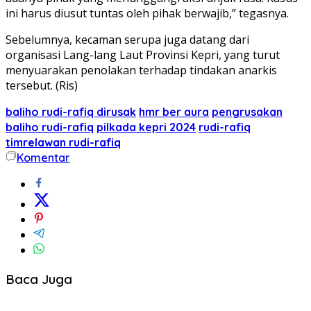
ini harus diusut tuntas oleh pihak berwajib,” tegasnya.
Sebelumnya, kecaman serupa juga datang dari
organisasi Lang-lang Laut Provinsi Kepri, yang turut
menyuarakan penolakan terhadap tindakan anarkis
tersebut. (Ris)
baliho rudi-rafiq dirusak
hmr ber aura
pengrusakan
baliho rudi-rafiq
pilkada kepri 2024
rudi-rafiq
timrelawan rudi-rafiq
Komentar
Baca Juga