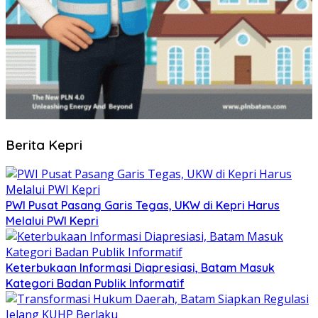
Berita Kepri
PWI Pusat Pasang Garis Tegas, UKW di Kepri Harus
Melalui PWI Kepri
Keterbukaan Informasi Diapresiasi, Batam Masuk
Kategori Badan Publik Informatif