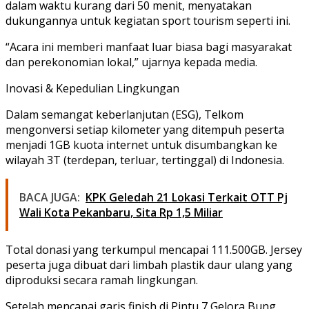
dalam waktu kurang dari 50 menit, menyatakan
dukungannya untuk kegiatan sport tourism seperti ini.
“Acara ini memberi manfaat luar biasa bagi masyarakat
dan perekonomian lokal,” ujarnya kepada media.
Inovasi & Kepedulian Lingkungan
Dalam semangat keberlanjutan (ESG), Telkom
mengonversi setiap kilometer yang ditempuh peserta
menjadi
1GB kuota internet
untuk disumbangkan ke
wilayah 3T (terdepan, terluar, tertinggal) di Indonesia.
BACA JUGA:
KPK Geledah 21 Lokasi Terkait OTT Pj
Wali Kota Pekanbaru, Sita Rp 1,5 Miliar
Total donasi yang terkumpul mencapai
111.500GB
. Jersey
peserta juga dibuat dari
limbah plastik daur ulang
yang
diproduksi secara ramah lingkungan.
Setelah mencapai garis finish di Pintu 7 Gelora Bung