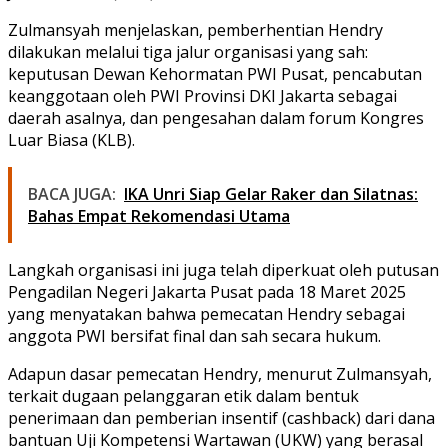
Zulmansyah menjelaskan, pemberhentian Hendry
dilakukan melalui tiga jalur organisasi yang sah:
keputusan
Dewan Kehormatan PWI Pusat
, pencabutan
keanggotaan oleh
PWI Provinsi DKI Jakarta
sebagai
daerah asalnya, dan pengesahan dalam forum
Kongres
Luar Biasa (KLB)
.
BACA JUGA:
IKA Unri Siap Gelar Raker dan Silatnas:
Bahas Empat Rekomendasi Utama
Langkah organisasi ini juga telah diperkuat oleh
putusan
Pengadilan Negeri Jakarta Pusat
pada 18 Maret 2025
yang menyatakan bahwa pemecatan Hendry sebagai
anggota PWI
bersifat final dan sah secara hukum
.
Adapun dasar pemecatan Hendry, menurut Zulmansyah,
terkait
dugaan pelanggaran etik
dalam bentuk
penerimaan dan pemberian insentif (cashback) dari dana
bantuan
Uji Kompetensi Wartawan (UKW)
yang berasal