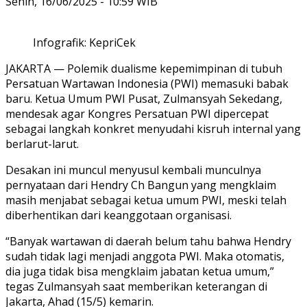
Senin, 16/06/2025 - 10:59 WIB
Infografik: KepriCek
JAKARTA —
Polemik dualisme kepemimpinan di tubuh
Persatuan Wartawan Indonesia (PWI) memasuki babak
baru. Ketua Umum PWI Pusat,
Zulmansyah Sekedang
,
mendesak agar
Kongres Persatuan PWI
dipercepat
sebagai langkah konkret menyudahi kisruh internal yang
berlarut-larut.
Desakan ini muncul menyusul kembali munculnya
pernyataan dari
Hendry Ch Bangun
yang mengklaim
masih menjabat sebagai ketua umum PWI, meski telah
diberhentikan dari keanggotaan organisasi.
“Banyak wartawan di daerah belum tahu bahwa Hendry
sudah tidak lagi menjadi anggota PWI. Maka otomatis,
dia juga tidak bisa mengklaim jabatan ketua umum,”
tegas Zulmansyah saat memberikan keterangan di
Jakarta, Ahad (15/5) kemarin.