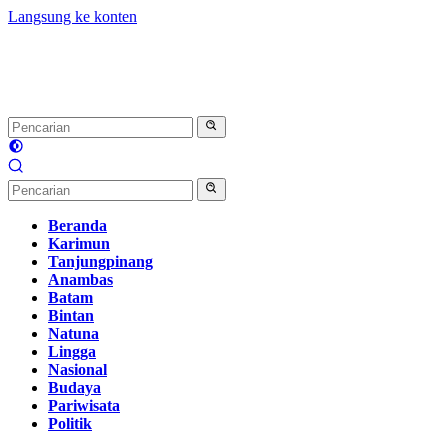
Langsung ke konten
Beranda
Karimun
Tanjungpinang
Anambas
Batam
Bintan
Natuna
Lingga
Nasional
Budaya
Pariwisata
Politik