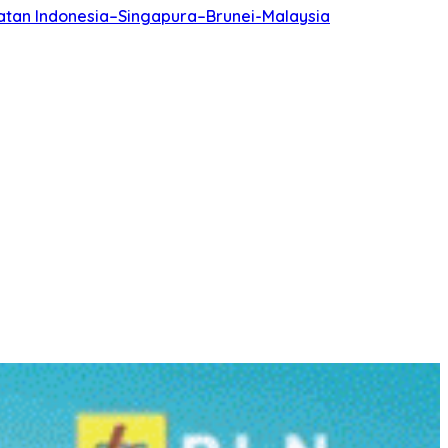
batan Indonesia–Singapura–Brunei-Malaysia