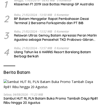
1
Minggu, 17/03/2019 - 08:43 WIB
0 Komentar
Klasemen F1 2019 Usai Bottas Menangi GP Australia
2
Rabu, 21/02/2024 - 13:50 WIB
0 Komentar
BP Batam Menggelar Rapat Pembahasan Desai
Terminal 2 Bersama Forkopimda dan PT BIB
3
Rabu, 21/02/2024 - 13:52 WIB
0 Komentar
Relawan Ultras Gemoy Batam Apresiasi Peran Marlin
Agustina sebagai Penasehat TKD Prabowo-Gibran
Kepri
4
Rabu, 21/02/2024 - 13:57 WIB
0 Komentar
Ulang Tahun ke 6 HARRIS Resort Barelang Batam
Berbagi Berkah
Berita Batam
Selasa, 04/08/2026 - 11:23 WIB
Sambut HUT RI, PLN Batam Buka Promo Tambah Daya Rp81
Ribu hingga 20 Agustus