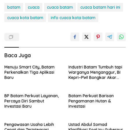
batam
cuaca
cuaca batam
cuaca batam hari ini
cuaca kota batam
info cuaca kota batam
Baca Juga
Menuju Smart City, Batam
Industri Batam Tumbuh tapi
Perkenalkan Tiga Aplikasi
Warganya Menganggur, BI
Baru
Kepri–PWI Bongkar Akar
Masalah dan Solusi
BP Batam Perkuat Layanan,
Batam Perkuat Barisan
Percaya Diri Sambut
Pengamanan Hutan &
Investasi Baru
Investasi
Pengawasan Usaha Lebih
Ustad Abdul Somad
Cepat dan Terintegrasi
Klarifikasi Soal Isu Gubernur