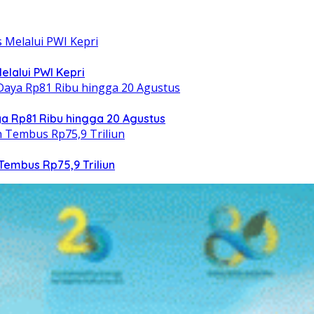
elalui PWI Kepri
 Rp81 Ribu hingga 20 Agustus
Tembus Rp75,9 Triliun