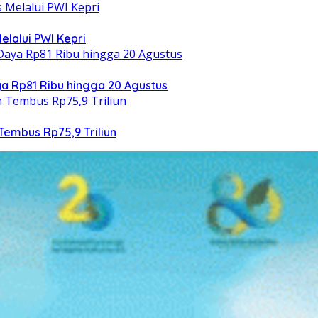
elalui PWI Kepri
 Rp81 Ribu hingga 20 Agustus
Tembus Rp75,9 Triliun