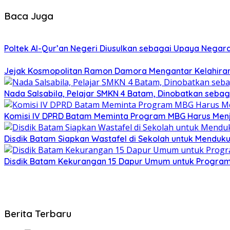
Baca Juga
Poltek Al-Qur’an Negeri Diusulkan sebagai Upaya Negara
Jejak Kosmopolitan Ramon Damora Mengantar Kelahiran 
Nada Salsabila, Pelajar SMKN 4 Batam, Dinobatkan sebaga
Komisi IV DPRD Batam Meminta Program MBG Harus Menj
Disdik Batam Siapkan Wastafel di Sekolah untuk Menduk
Disdik Batam Kekurangan 15 Dapur Umum untuk Program 
Berita Terbaru