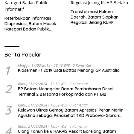
Transformasi Hukum
Daerah, Batam Siapkan
Keterbukaan Informasi
Regulasi Jelang KUHP
Diapresiasi, Batam Masuk
Berlaku
Kategori Badan Publik
Informatif
Berita Popular
1
Minggu, 17/03/2019 - 08:43 WIB
0 Komentar
Klasemen F1 2019 Usai Bottas Menangi GP Australia
2
Rabu, 21/02/2024 - 13:50 WIB
0 Komentar
BP Batam Menggelar Rapat Pembahasan Desai
Terminal 2 Bersama Forkopimda dan PT BIB
3
Rabu, 21/02/2024 - 13:52 WIB
0 Komentar
Relawan Ultras Gemoy Batam Apresiasi Peran Marlin
Agustina sebagai Penasehat TKD Prabowo-Gibran
Kepri
4
Rabu, 21/02/2024 - 13:57 WIB
0 Komentar
Ulang Tahun ke 6 HARRIS Resort Barelang Batam