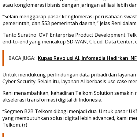
atau konglomerasi bisnis dengan jaringan afiliasi lebih dar
“Selain menggarap pasar konglomerasi perusahaan swasta,
pemerintah, dan 553 pemerintah daerah,” jelas Reni dalam
Tanto Suratno, OVP Enterprise Product Development Telko
end-to-end yang mencakup SD-WAN, Cloud, Data Center, da
BACA JUGA:
Kupas Revolusi AI, Infomedia Hadirkan IN
Untuk mendukung perlindungan data pribadi dan layanan k
Cyber Security. Selain itu, layanan AI berbasis use case 
Reni menambahkan, kehadiran Telkom Solution semakin me
akselerasi transformasi digital di Indonesia.
“Segmen B2B Telkom dibagi menjadi dua. Untuk pasar UK
yang membutuhkan solusi digital lebih advanced, kami me
Telkom. (r)