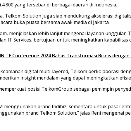
i 4.800 yang tersebar di berbagai daerah di Indonesia.
 Telkom Solution juga siap mendukung akselerasi digitalis
 acara buka puasa bersama awak media di Jakarta.
m, menjelaskan lebih lanjut mengenai layanan unggulan Tel
n IT Services, bertujuan untuk meningkatkan kapabilitas 
FINITE Conference 2024 Bahas Transformasi Bisnis dengan
eamanan digital multi-layered, Telkom berkolaborasi deng
memberikan insight mendalam yang dapat meningkatkan efisien
mperkuat posisi TelkomGroup sebagai pemimpin penyedia s
M menggunakan brand Indibiz, sementara untuk pasar ente
nggunakan brand Telkom Solution,” jelas Reni mengenai pe