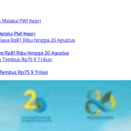
elalui PWI Kepri
 Rp81 Ribu hingga 20 Agustus
Tembus Rp75,9 Triliun