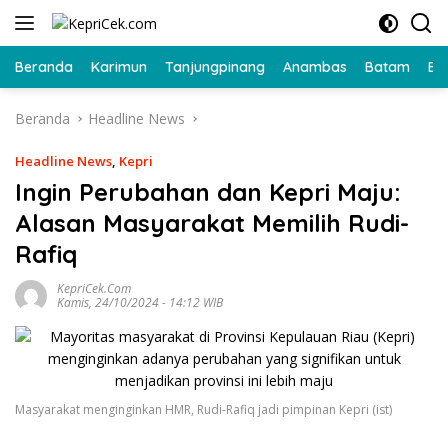
Langsung
ke
konten
Beranda
Karimun
Tanjungpinang
Anambas
Batam
Bi
Beranda
Headline News
Headline News
,
Kepri
Ingin Perubahan dan Kepri Maju:
Alasan Masyarakat Memilih Rudi-
Rafiq
KepriCek.com
Kamis, 24/10/2024 - 14:12 WIB
Masyarakat menginginkan HMR, Rudi-Rafiq jadi pimpinan Kepri (ist)