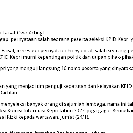
api pernyataan salah seorang peserta seleksi KPID Kepri ya
isal, merespon pernyataan Eri Syahrial, salah seorang pes
PID Kepri murni kepentingan politik dan titipan pihak-piha
pri yang menguji langsung 16 nama peserta yang dinyataka
ewan yang menjadi tim penguji kepatutan dan kelayakan KPID
 Dachlan.
h menyeleksi banyak orang di sejumlah lembaga, nama ini t
eksi Komisi Informasi Kepri tahun 2023, juga gagal. Kemudian 
sal Rizki kepada wartawan, Jum’at (24/1).
adap Wartawan, Ingatkan Perlindungan Hukum