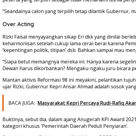
“Seandainya calon yang terpilih tetap dilantik Gubernur,
Over Acting
Rizki Faisal menyayangkan sikap Eri dkk yang dinilai berle
keharmonisan setelah cukup lama cerai-berai karena Pem
‘kepentingan politik, titipan’ dsb. Bahkan sampai mau
“Siapa betul memangnya mereka ini. Hanya karena segelin
Dewan harus dikorbankan? Mengaku-ngaku juru bicara pesert
Mantan aktivis Reformasi 98 ini meyakini, pelantikan tuj
ujar Rizki, Gubernur Kepri Ansar Ahmad adalah sosok yang
BACA JUGA:
Masyarakat Kepri Percaya Rudi-Rafiq A
Buktinya, sebut dia, dalam ajang Anugerah KPI Award 2021
kategori khusus ‘Pemerintah Daerah Peduli Penyiaran’.