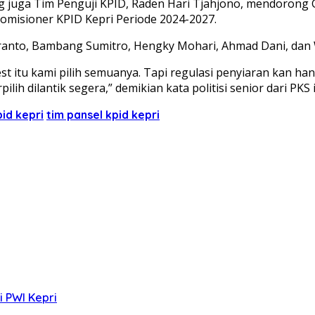
g juga Tim Penguji KPID, Raden Hari Tjahjono, mendorong 
komisioner KPID Kepri Periode 2024-2027.
anto, Bambang Sumitro, Hengky Mohari, Ahmad Dani, dan W
est itu kami pilih semuanya. Tapi regulasi penyiaran kan ha
h dilantik segera,” demikian kata politisi senior dari PKS i
pid kepri
tim pansel kpid kepri
i PWI Kepri