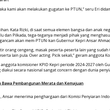
 maka kami akan melakukan gugatan ke PTUN,” seru Eri didam
bihan. Kata Rizki, di saat semua elemen bangsa dan anak neg
ilu dan Pilkada, tega-teganya menjadi pihak yang menghas
 mengancam akan mem-PTUN-kan Gubernur Kepri Ansar Ahmad
tir orang cengeng, masak peserta-peserta lain yang sudah 
a lain pula. Over acting. Picik sekali,” geram anggota Komis
uh anggota komisioner KPID Kepri periode 2024-2027 oleh G
 diakui secara nasional sangat concern dengan dunia penyi
kan Bawa Pembangunan Merata dan Kemajuan
, Ansar menerima penghargaan dari Komisi Penyiaran Indones