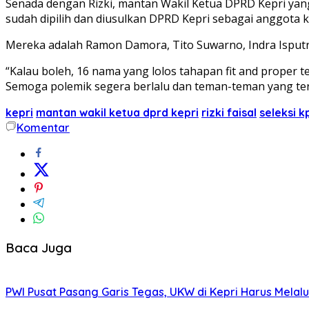
Senada dengan Rizki, mantan Wakil Ketua DPRD Kepri yan
sudah dipilih dan diusulkan DPRD Kepri sebagai anggota 
Mereka adalah Ramon Damora, Tito Suwarno, Indra Isputr
“Kalau boleh, 16 nama yang lolos tahapan fit and proper t
Semoga polemik segera berlalu dan teman-teman yang terpili
kepri
mantan wakil ketua dprd kepri
rizki faisal
seleksi k
Komentar
Baca Juga
PWI Pusat Pasang Garis Tegas, UKW di Kepri Harus Melalu