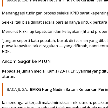
Menanggapi tudingan proses seleksi KPID sarat kepentingan
Seleksi tak bisa dilihat secara parsial hanya untuk perkara
Menurut Rizki, uji kepatutan dan kelayakan (fit and prope
“Jangan seperti kata pepatah, buruk diri cermin yang dib
punya kapasitas tak diragukan — yang difitnah, nanti entah 
Rizki.
Ancam Gugat ke PTUN
Kepada sejumlah media, Kamis (23/1), Eri Syahrial yang dit
aturan.
BACA JUGA:
BMKG Hang Nadim Batam Keluarkan Peringa
Ia menengarai terjadi maladministrasi rekrutmen, pelaksa
peserta yang terpilih sebagai tidak memahami dunia penyi