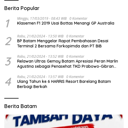
Berita Popular
1
Minggu, 17/03/2019 - 08:43 WIB
0 Komentar
Klasemen F1 2019 Usai Bottas Menangi GP Australia
2
Rabu, 21/02/2024 - 13:50 WIB
0 Komentar
BP Batam Menggelar Rapat Pembahasan Desai
Terminal 2 Bersama Forkopimda dan PT BIB
3
Rabu, 21/02/2024 - 13:52 WIB
0 Komentar
Relawan Ultras Gemoy Batam Apresiasi Peran Marlin
Agustina sebagai Penasehat TKD Prabowo-Gibran
Kepri
4
Rabu, 21/02/2024 - 13:57 WIB
0 Komentar
Ulang Tahun ke 6 HARRIS Resort Barelang Batam
Berbagi Berkah
Berita Batam