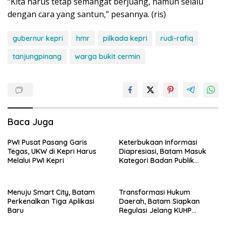
“Kita harus tetap semangat berjuang, namun selalu
dengan cara yang santun,” pesannya. (ris)
gubernur kepri
hmr
pilkada kepri
rudi-rafiq
tanjungpinang
warga bukit cermin
Baca Juga
PWI Pusat Pasang Garis
Keterbukaan Informasi
Tegas, UKW di Kepri Harus
Diapresiasi, Batam Masuk
Melalui PWI Kepri
Kategori Badan Publik
Informatif
Menuju Smart City, Batam
Transformasi Hukum
Perkenalkan Tiga Aplikasi
Daerah, Batam Siapkan
Baru
Regulasi Jelang KUHP
Berlaku