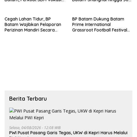
untuk Industri Masa Depan
Persen
Cegah Lahan Tidur, BP
BP Batam Dukung Batam
Batam Wajibkan Pelaporan
Prime International
Perizinan Mandiri Secara
Grassroot Football Festival
Online Via LMS
2026, Perkuat Sport Tourism
dan Persahabatan
Indonesia–Singapura–Brunei-
Malaysia
Berita Terbaru
Selasa, 04/08/2026 - 12:08 WIB
PWI Pusat Pasang Garis Tegas, UKW di Kepri Harus Melalui