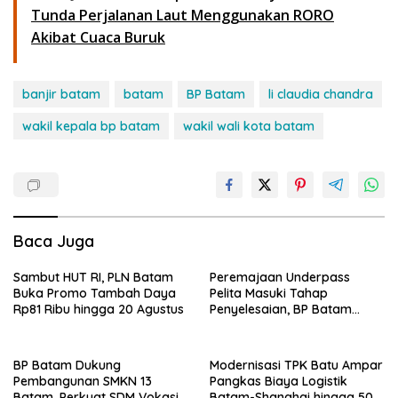
Tunda Perjalanan Laut Menggunakan RORO
Akibat Cuaca Buruk
banjir batam
batam
BP Batam
li claudia chandra
wakil kepala bp batam
wakil wali kota batam
Baca Juga
Sambut HUT RI, PLN Batam
Peremajaan Underpass
Buka Promo Tambah Daya
Pelita Masuki Tahap
Rp81 Ribu hingga 20 Agustus
Penyelesaian, BP Batam
Targetkan Rampung Akhir
Juli 2026
BP Batam Dukung
Modernisasi TPK Batu Ampar
Pembangunan SMKN 13
Pangkas Biaya Logistik
Batam, Perkuat SDM Vokasi
Batam-Shanghai hingga 50