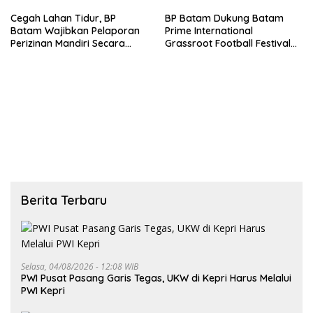
Cegah Lahan Tidur, BP
BP Batam Dukung Batam
Batam Wajibkan Pelaporan
Prime International
Perizinan Mandiri Secara
Grassroot Football Festival
Online Via LMS
2026, Perkuat Sport Tourism
dan Persahabatan
Indonesia–Singapura–Brunei-
Malaysia
Berita Terbaru
Selasa, 04/08/2026 - 12:08 WIB
PWI Pusat Pasang Garis Tegas, UKW di Kepri Harus Melalui
PWI Kepri