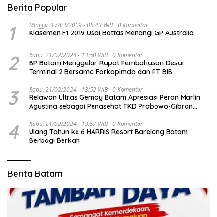
Berita Popular
1
Minggu, 17/03/2019 - 08:43 WIB
0 Komentar
Klasemen F1 2019 Usai Bottas Menangi GP Australia
2
Rabu, 21/02/2024 - 13:50 WIB
0 Komentar
BP Batam Menggelar Rapat Pembahasan Desai
Terminal 2 Bersama Forkopimda dan PT BIB
3
Rabu, 21/02/2024 - 13:52 WIB
0 Komentar
Relawan Ultras Gemoy Batam Apresiasi Peran Marlin
Agustina sebagai Penasehat TKD Prabowo-Gibran
Kepri
4
Rabu, 21/02/2024 - 13:57 WIB
0 Komentar
Ulang Tahun ke 6 HARRIS Resort Barelang Batam
Berbagi Berkah
Berita Batam