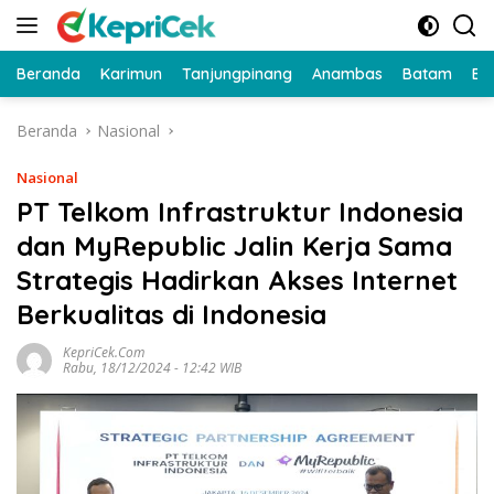
Langsung
ke
konten
Beranda
Karimun
Tanjungpinang
Anambas
Batam
Bi
Beranda
Nasional
Nasional
PT Telkom Infrastruktur Indonesia
dan MyRepublic Jalin Kerja Sama
Strategis Hadirkan Akses Internet
Berkualitas di Indonesia
KepriCek.com
Rabu, 18/12/2024 - 12:42 WIB