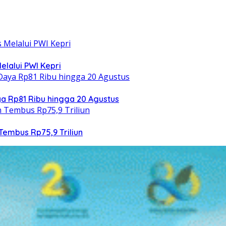
elalui PWI Kepri
 Rp81 Ribu hingga 20 Agustus
Tembus Rp75,9 Triliun