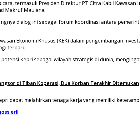
cara, termasuk Presiden Direktur PT Citra Kabil Kawasan In
ad Makruf Maulana.
nya dialog ini sebagai forum koordinasi antara pemerinta
Kawasan Ekonomi Khusus (KEK) dalam pengembangan investas
ogi terbaru.
ensi Kepri sebagai wilayah strategis di dunia, mengingat 
ongsor di Tiban Koperasi, Dua Korban Terakhir Ditemukan
ri dapat melahirkan tenaga kerja yang memiliki keterampil
assierli