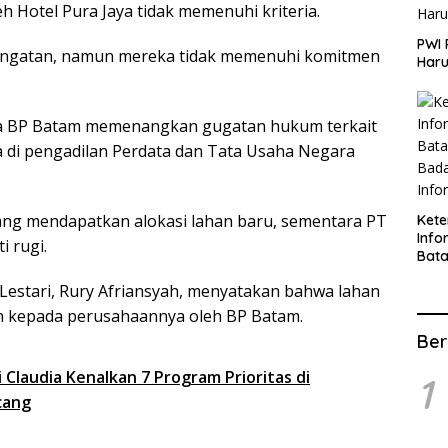
h Hotel Pura Jaya tidak memenuhi kriteria.
PWI 
ingatan, namun mereka tidak memenuhi komitmen
Haru
wa BP Batam memenangkan gugatan hukum terkait
 di pengadilan Perdata dan Tata Usaha Negara
ang mendapatkan alokasi lahan baru, sementara PT
Ket
Info
i rugi.
Bat
Kate
 Lestari, Rury Afriansyah, menyatakan bahwa lahan
Info
an kepada perusahaannya oleh BP Batam.
Ber
Claudia Kenalkan 7 Program Prioritas di
1
cang