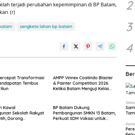
2
telah terjadi perubahan kepemimpinan di BP Batam,
an. (r)
3
 batam
sengketa lahan bp batam
4
Ber
ercepat Transformasi
AMPP Vinnex Coatindo Blaster
 Pendapatan Tembus
& Painter Competition 2026:
iliun
Ketika Batam Menguji Kelas
SDM Industri Indonesia
Selas
Samb
m Kawal
BP Batam Dukung
Tamb
unan Sekolah Rakyat
Pembangunan SMKN 13 Batam,
tih, Dorong
Perkuat SDM Vokasi untuk
tan Kualitas SDM
Industri Masa Depan
Kamis
Pere
Peny