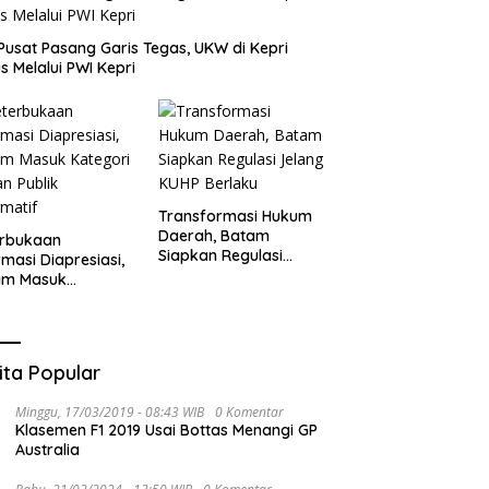
Pusat Pasang Garis Tegas, UKW di Kepri
s Melalui PWI Kepri
Transformasi Hukum
Daerah, Batam
erbukaan
Siapkan Regulasi
rmasi Diapresiasi,
Jelang KUHP Berlaku
am Masuk
gori Badan Publik
rmatif
ita Popular
Minggu, 17/03/2019 - 08:43 WIB
0 Komentar
Klasemen F1 2019 Usai Bottas Menangi GP
Australia