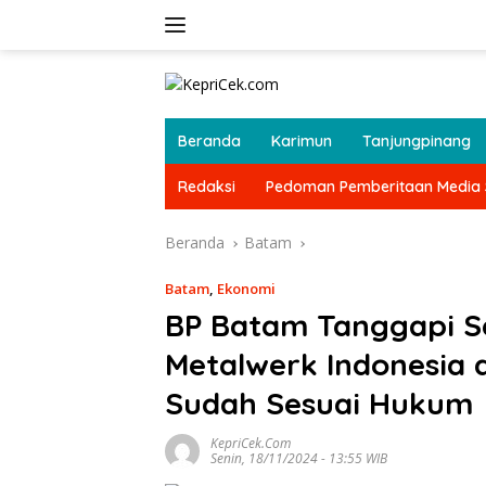
Langsung
ke
konten
Beranda
Karimun
Tanjungpinang
Redaksi
Pedoman Pemberitaan Media 
Beranda
Batam
Batam
,
Ekonomi
BP Batam Tanggapi S
Metalwerk Indonesia 
Sudah Sesuai Hukum
KepriCek.com
Senin, 18/11/2024 - 13:55 WIB