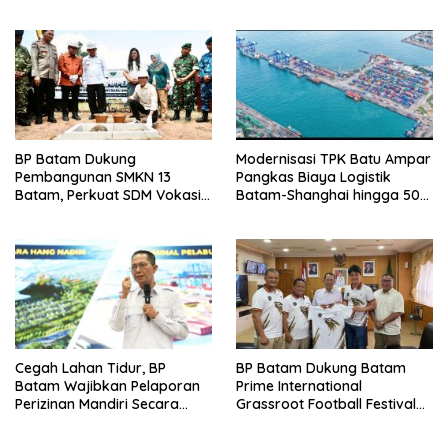
Targetkan Rampung Akhir
Juli 2026
BP Batam Dukung
Modernisasi TPK Batu Ampar
Pembangunan SMKN 13
Pangkas Biaya Logistik
Batam, Perkuat SDM Vokasi
Batam-Shanghai hingga 50
untuk Industri Masa Depan
Persen
Cegah Lahan Tidur, BP
BP Batam Dukung Batam
Batam Wajibkan Pelaporan
Prime International
Perizinan Mandiri Secara
Grassroot Football Festival
Online Via LMS
2026, Perkuat Sport Tourism
dan Persahabatan