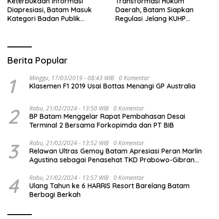
Keterbukaan Informasi
Transformasi Hukum
Diapresiasi, Batam Masuk
Daerah, Batam Siapkan
Kategori Badan Publik
Regulasi Jelang KUHP
Informatif
Berlaku
Berita Popular
1
Minggu, 17/03/2019 - 08:43 WIB
0 Komentar
Klasemen F1 2019 Usai Bottas Menangi GP Australia
2
Rabu, 21/02/2024 - 13:50 WIB
0 Komentar
BP Batam Menggelar Rapat Pembahasan Desai
Terminal 2 Bersama Forkopimda dan PT BIB
3
Rabu, 21/02/2024 - 13:52 WIB
0 Komentar
Relawan Ultras Gemoy Batam Apresiasi Peran Marlin
Agustina sebagai Penasehat TKD Prabowo-Gibran
Kepri
4
Rabu, 21/02/2024 - 13:57 WIB
0 Komentar
Ulang Tahun ke 6 HARRIS Resort Barelang Batam
Berbagi Berkah