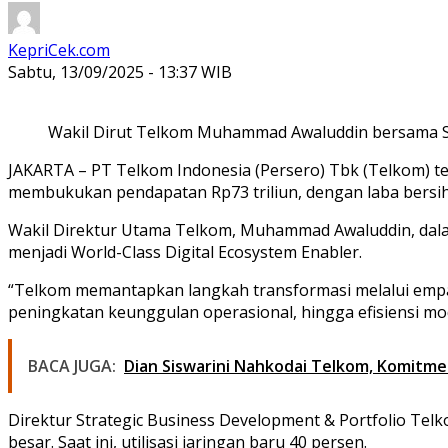
KepriCek.com
Sabtu, 13/09/2025 - 13:37 WIB
Wakil Dirut Telkom Muhammad Awaluddin bersama Sen
JAKARTA
– PT Telkom Indonesia (Persero) Tbk (Telkom) te
membukukan pendapatan Rp73 triliun, dengan laba bersih 
Wakil Direktur Utama Telkom, Muhammad Awaluddin, dalam 
menjadi
World-Class Digital Ecosystem Enabler
.
“Telkom memantapkan langkah transformasi melalui empat pil
peningkatan keunggulan operasional, hingga efisiensi mod
BACA JUGA:
Dian Siswarini Nahkodai Telkom, Komitme
Direktur Strategic Business Development & Portfolio Tel
besar. Saat ini, utilisasi jaringan baru 40 persen.