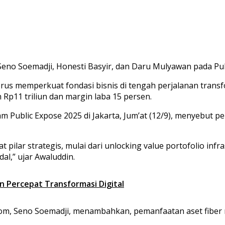
o Soemadji, Honesti Basyir, dan Daru Mulyawan pada Publi
rus memperkuat fondasi bisnis di tengah perjalanan transf
Rp11 triliun dan margin laba 15 persen.
Public Expose 2025 di Jakarta, Jum’at (12/9), menyebut p
ar strategis, mulai dari unlocking value portofolio infrastr
al,” ujar Awaluddin.
n Percepat Transformasi Digital
kom, Seno Soemadji, menambahkan, pemanfaatan aset fiber 