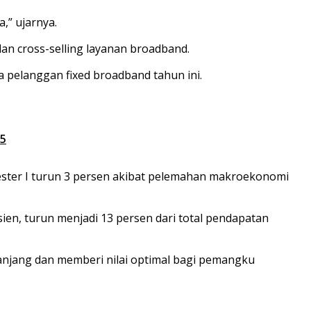
,” ujarnya.
 dan
cross-selling
layanan broadband.
ta pelanggan
fixed broadband
tahun ini.
25
ester I turun 3 persen akibat pelemahan makroekonomi
sien, turun menjadi 13 persen dari total pendapatan
anjang dan memberi nilai optimal bagi pemangku