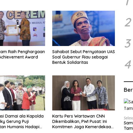
1
2
3
tam Raih Penghargaan
Sahabat Sebut Pernyataan UAS
Achievement Award
Soal Gubernur Riau sebagai
4
Bentuk Solidaritas
Ber
si Damai ala Kapolda
Kartu Pers Wartawan CNN
Selas
cky Gerung Puji
Dikembalikan, PWI Pusat: Ini
Samb
tan Humanis Hadapi
Komitmen Jaga Kemerdekaan
Tamb
rasi
Pers