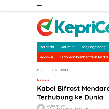
Langsung
ke
konten
Beranda
Karimun
Tanjungpinang
Redaksi
Pedoman Pemberitaan Media 
Beranda
Nasional
Nasional
Kabel Bifrost Mendara
Terhubung ke Dunia
KepriCek.com