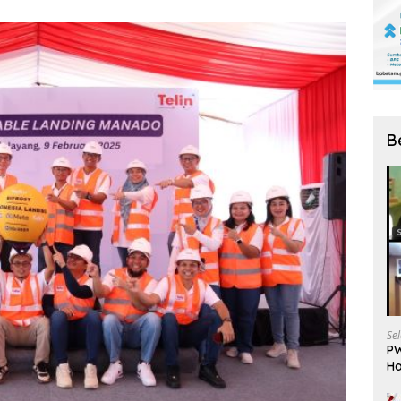
B
Se
PW
Ha