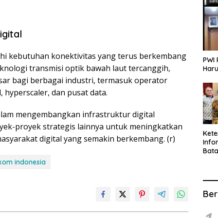
gital
hi kebutuhan konektivitas yang terus berkembang
PWI 
knologi transmisi optik bawah laut tercanggih,
Haru
ar bagi berbagai industri, termasuk operator
, hyperscaler, dan pusat data.
alam mengembangkan infrastruktur digital
oyek-proyek strategis lainnya untuk meningkatkan
Ket
asyarakat digital yang semakin berkembang. (r)
Info
Bat
Kate
lkom indonesia
Info
Ber