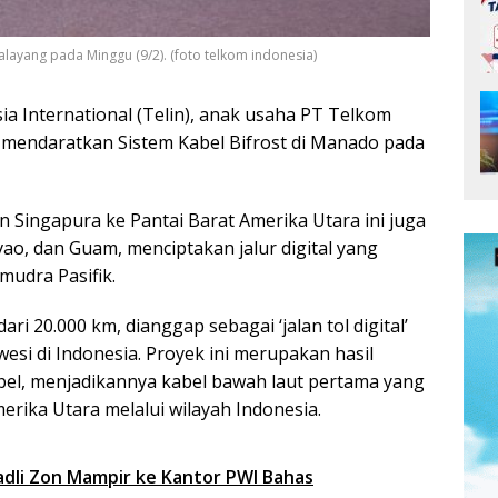
layang pada Minggu (9/2). (foto telkom indonesia)
 International (Telin), anak usaha PT Telkom
il mendaratkan Sistem Kabel Bifrost di Manado pada
Singapura ke Pantai Barat Amerika Utara ini juga
avao, dan Guam, menciptakan jalur digital yang
udra Pasifik.
ri 20.000 km, dianggap sebagai ‘jalan tol digital’
wesi di Indonesia. Proyek ini merupakan hasil
ppel, menjadikannya kabel bawah laut pertama yang
ika Utara melalui wilayah Indonesia.
dli Zon Mampir ke Kantor PWI Bahas