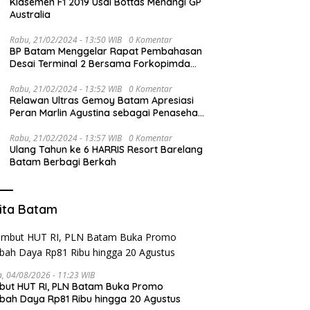
Klasemen F1 2019 Usai Bottas Menangi GP
Australia
Rabu, 21/02/2024 - 13:50 WIB
0 Komentar
BP Batam Menggelar Rapat Pembahasan
Desai Terminal 2 Bersama Forkopimda
dan PT BIB
Rabu, 21/02/2024 - 13:52 WIB
0 Komentar
Relawan Ultras Gemoy Batam Apresiasi
Peran Marlin Agustina sebagai Penasehat
TKD Prabowo-Gibran Kepri
Rabu, 21/02/2024 - 13:57 WIB
0 Komentar
Ulang Tahun ke 6 HARRIS Resort Barelang
Batam Berbagi Berkah
ita Batam
a, 04/08/2026 - 11:23 WIB
ut HUT RI, PLN Batam Buka Promo
ah Daya Rp81 Ribu hingga 20 Agustus