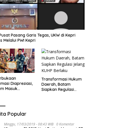
Pusat Pasang Garis Tegas, UKW di Kepri
s Melalui PWI Kepri
erbukaan
Transformasi Hukum
rmasi Diapresiasi,
Daerah, Batam
am Masuk
Siapkan Regulasi
gori Badan Publik
Jelang KUHP Berlaku
rmatif
ita Popular
Minggu, 17/03/2019 - 08:43 WIB
0 Komentar