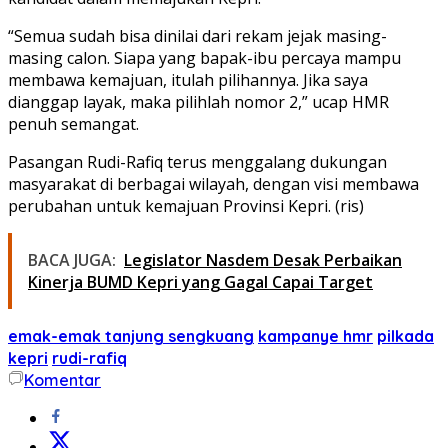
“Semua sudah bisa dinilai dari rekam jejak masing-
masing calon. Siapa yang bapak-ibu percaya mampu
membawa kemajuan, itulah pilihannya. Jika saya
dianggap layak, maka pilihlah nomor 2,” ucap HMR
penuh semangat.
Pasangan Rudi-Rafiq terus menggalang dukungan
masyarakat di berbagai wilayah, dengan visi membawa
perubahan untuk kemajuan Provinsi Kepri. (ris)
BACA JUGA:
Legislator Nasdem Desak Perbaikan
Kinerja BUMD Kepri yang Gagal Capai Target
emak-emak tanjung sengkuang
kampanye hmr
pilkada
kepri
rudi-rafiq
Komentar