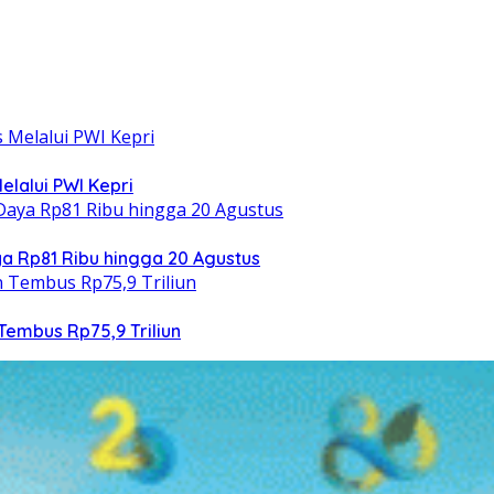
elalui PWI Kepri
 Rp81 Ribu hingga 20 Agustus
Tembus Rp75,9 Triliun