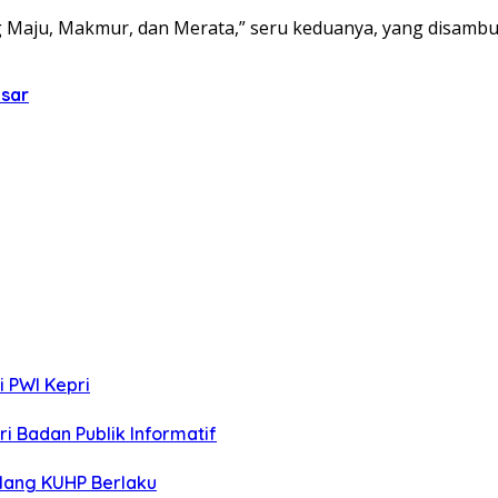
ng Maju, Makmur, dan Merata,” seru keduanya, yang disam
nsar
i PWI Kepri
i Badan Publik Informatif
lang KUHP Berlaku