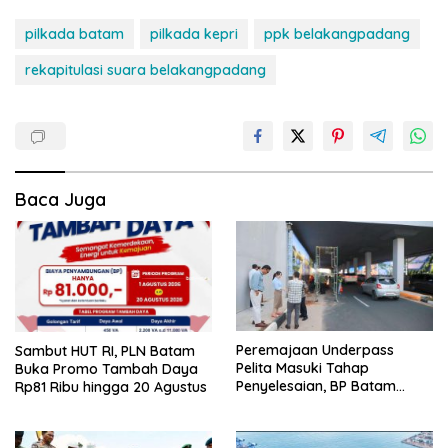
pilkada batam
pilkada kepri
ppk belakangpadang
rekapitulasi suara belakangpadang
Baca Juga
Peremajaan Underpass
Sambut HUT RI, PLN Batam
Pelita Masuki Tahap
Buka Promo Tambah Daya
Penyelesaian, BP Batam
Rp81 Ribu hingga 20 Agustus
Targetkan Rampung Akhir
Juli 2026