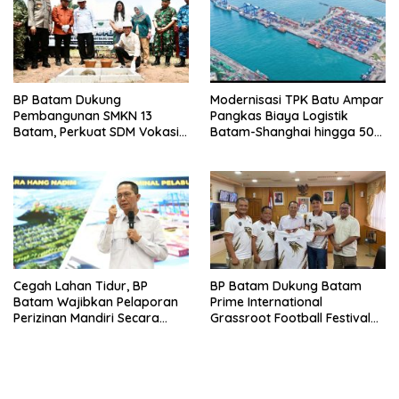
BP Batam Dukung
Modernisasi TPK Batu Ampar
Pembangunan SMKN 13
Pangkas Biaya Logistik
Batam, Perkuat SDM Vokasi
Batam-Shanghai hingga 50
untuk Industri Masa Depan
Persen
Cegah Lahan Tidur, BP
BP Batam Dukung Batam
Batam Wajibkan Pelaporan
Prime International
Perizinan Mandiri Secara
Grassroot Football Festival
Online Via LMS
2026, Perkuat Sport Tourism
dan Persahabatan
Indonesia–Singapura–Brunei-
Malaysia