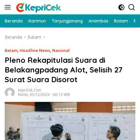
Langsung
ke
konten
Beranda
Karimun
Tanjungpinang
Anambas
Batam
Bi
Beranda
Batam
Batam
,
Headline News
,
Nasional
Pleno Rekapitulasi Suara di
Belakangpadang Alot, Selisih 27
Surat Suara Disorot
KepriCek.com
Kamis, 05/12/2024 - 06:13 WIB