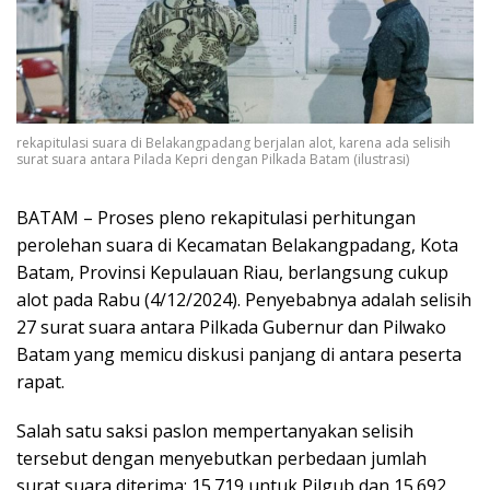
rekapitulasi suara di Belakangpadang berjalan alot, karena ada selisih
surat suara antara Pilada Kepri dengan Pilkada Batam (ilustrasi)
BATAM – Proses pleno rekapitulasi perhitungan
perolehan suara di Kecamatan Belakangpadang, Kota
Batam, Provinsi Kepulauan Riau, berlangsung cukup
alot pada Rabu (4/12/2024). Penyebabnya adalah selisih
27 surat suara antara Pilkada Gubernur dan Pilwako
Batam yang memicu diskusi panjang di antara peserta
rapat.
Salah satu saksi paslon mempertanyakan selisih
tersebut dengan menyebutkan perbedaan jumlah
surat suara diterima: 15.719 untuk Pilgub dan 15.692