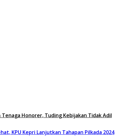
n Tenaga Honorer, Tuding Kebijakan Tidak Adil
hat, KPU Kepri Lanjutkan Tahapan Pilkada 2024