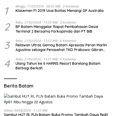
1
Minggu, 17/03/2019 - 08:43 WIB
0 Komentar
Klasemen F1 2019 Usai Bottas Menangi GP Australia
2
Rabu, 21/02/2024 - 13:50 WIB
0 Komentar
BP Batam Menggelar Rapat Pembahasan Desai
Terminal 2 Bersama Forkopimda dan PT BIB
3
Rabu, 21/02/2024 - 13:52 WIB
0 Komentar
Relawan Ultras Gemoy Batam Apresiasi Peran Marlin
Agustina sebagai Penasehat TKD Prabowo-Gibran
Kepri
4
Rabu, 21/02/2024 - 13:57 WIB
0 Komentar
Ulang Tahun ke 6 HARRIS Resort Barelang Batam
Berbagi Berkah
Berita Batam
Selasa, 04/08/2026 - 11:23 WIB
Sambut HUT RI, PLN Batam Buka Promo Tambah Daya Rp81