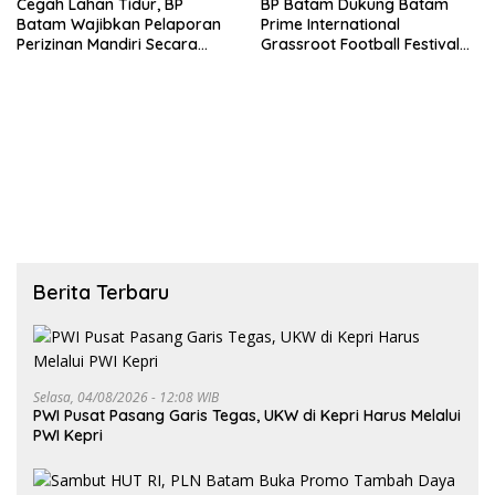
Cegah Lahan Tidur, BP
BP Batam Dukung Batam
Batam Wajibkan Pelaporan
Prime International
Perizinan Mandiri Secara
Grassroot Football Festival
Online Via LMS
2026, Perkuat Sport Tourism
dan Persahabatan
Indonesia–Singapura–Brunei-
Malaysia
Berita Terbaru
Selasa, 04/08/2026 - 12:08 WIB
PWI Pusat Pasang Garis Tegas, UKW di Kepri Harus Melalui
PWI Kepri